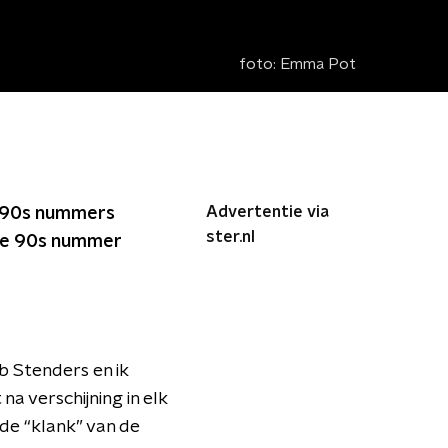
foto:
Emma Pot
Advertentie via
e 90s nummers
ster.nl
ete 90s nummer
b Stenders en ik
a verschijning in elk
de “klank” van de