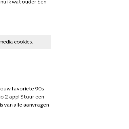
n nu ik wat ouder ben
media cookies.
jouw favoriete 90s
o 2 app! Stuur een
is van alle aanvragen