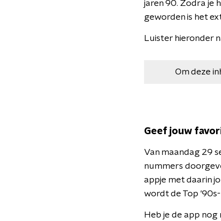
jaren 90. Zodra je h
geworden is het ext
Luister hieronder
Om deze in
Geef jouw favo
Van maandag 29 sep
nummers doorgeven
appje met daarin j
wordt de Top '90s-
Heb je de app nog 