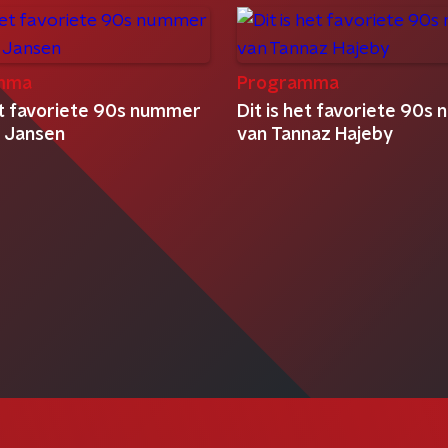
mma
Programma
het favoriete 90s nummer
Dit is het favoriete 90s
f Jansen
van Tannaz Hajeby