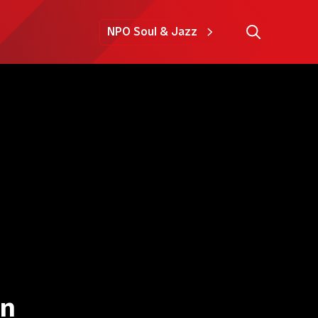
NPO Soul & Jazz
an