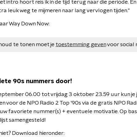
et intro hoort reis ik in de tijd terug naar die periode. E
ra leuk weg te mijmeren naar lang vervlogen tijden."
 naar Way Down Now:
houd te tonen moet je
toestemming geven
voor social 
riete 90s nummers door!
tember 06.00 tot vrijdag 3 oktober 23.59 uur kun je 
 voor de NPO Radio 2 Top '90s via de gratis NPO Radi
ouw favoriete nummer(s) + eventuele motivatie. Op bas
lijst samengesteld!
niet? Download hieronder: