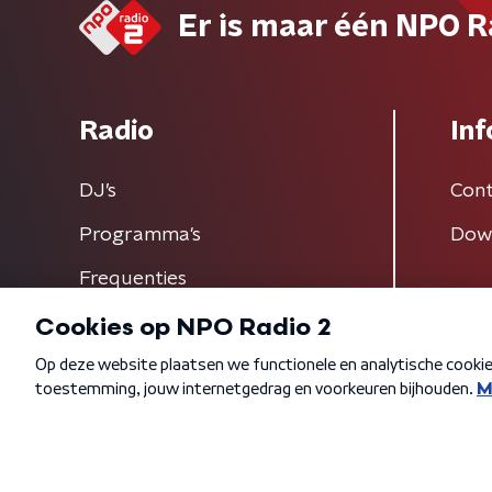
Er is maar één NPO R
Radio
Inf
DJ’s
Cont
Programma's
Dow
Frequenties
Algemene voorwaarden
Privacybeleid