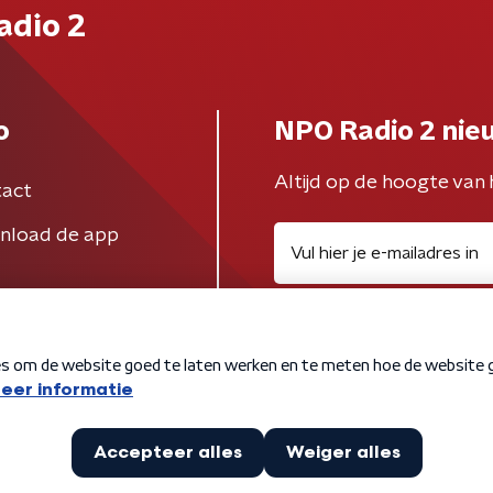
adio 2
o
NPO Radio 2 nie
Altijd op de hoogte van 
act
nload de app