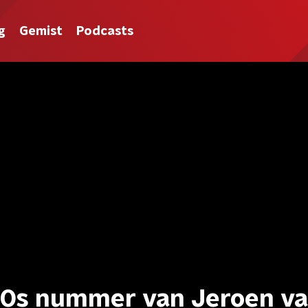
g
Gemist
Podcasts
e 90s nummer van Jeroen v