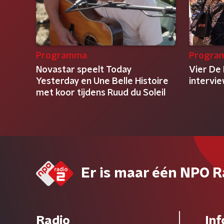
Programma
Progra
Novastar speelt Today
Vier De 
Yesterday en Une Belle Histoire
intervi
met koor tijdens Ruud du Soleil
Er is maar één NPO R
Radio
Inf