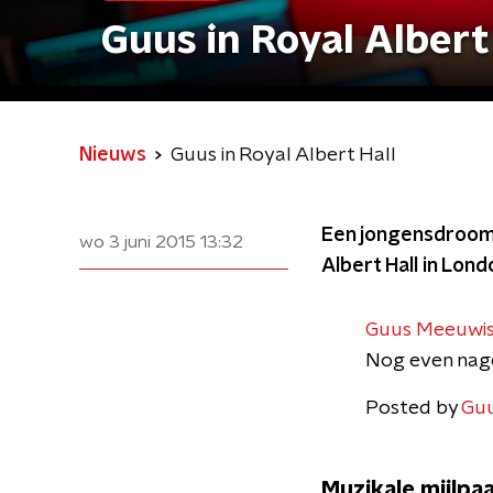
Guus in Royal Albert
Nieuws
Guus in Royal Albert Hall
Een jongensdroom 
wo 3 juni 2015
13:32
Albert Hall in Lond
Guus Meeuwis 
Nog even nage
Posted by
Gu
Muzikale mijlpaa