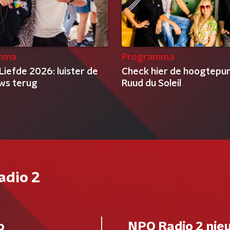
mma
Programma
Liefde 2026: luister de
Check hier de hoogtepu
ews terug
Ruud du Soleil
adio 2
o
NPO Radio 2 nie