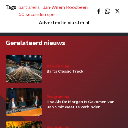
Tags
bart arens
Jan-Willem Roodbeen
60 seconden spel
Advertentie via ster.nl
Gerelateerd nieuws
Aan de Slag!
Barts Classic Track
Programma
Hoe Als De Morgen Is Gekomen van
Jan Smit weet te verbinden
Programma