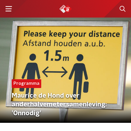
Programma
Maurice de Hond over
anderhalvemetersamenleving:
'Onnodig'