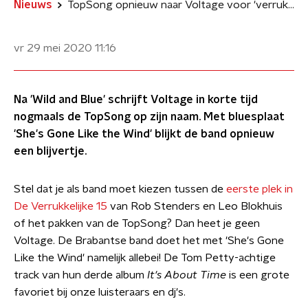
Nieuws
TopSong opnieuw naar Voltage voor 'verrukkelijke' single
vr 29 mei 2020
11:16
Na 'Wild and Blue' schrijft Voltage in korte tijd
nogmaals de TopSong op zijn naam. Met bluesplaat
'She's Gone Like the Wind' blijkt de band opnieuw
een blijvertje.
Stel dat je als band moet kiezen tussen de
eerste plek in
De Verrukkelijke 15
van Rob Stenders en Leo Blokhuis
of het pakken van de TopSong? Dan heet je geen
Voltage. De Brabantse band doet het met 'She's Gone
Like the Wind' namelijk allebei! De Tom Petty-achtige
track van hun derde album
It's About Time
is een grote
favoriet bij onze luisteraars en dj's.