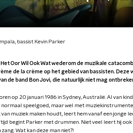
mpala, bassist Kevin Parker
s Het Oor Wil Ook Wat wederom de muzikale catacom
rème de la crème op het gebied van bassisten. Deze
 van de band Bon Jovi, die natuurlijk niet mag ontbrek
ren op 20 januari 1986 in Sydney, Australië. Al van kinds 
normaal speelgoed, maar wel met muziekinstrumenten
k van muziek maken houdt, leert hem vanaf een jonge lee
ftijd begint Parker met drummen. Niet veel leert hij oo
n zang. Wat kan deze man niet?!