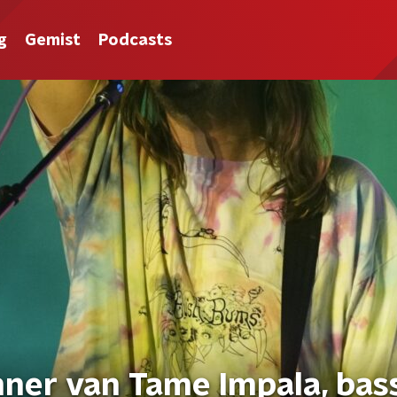
g
Gemist
Podcasts
nner van Tame Impala, bass