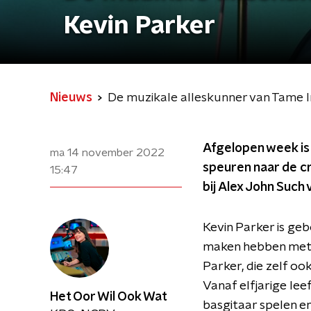
Kevin Parker
Nieuws
De muzikale alleskunner van Tame I
Afgelopen week i
ma 14 november 2022
speuren naar de c
15:47
bij Alex John Such
Kevin Parker is gebo
maken hebben met 
Parker, die zelf oo
Vanaf elfjarige lee
Het Oor Wil Ook Wat
basgitaar spelen e