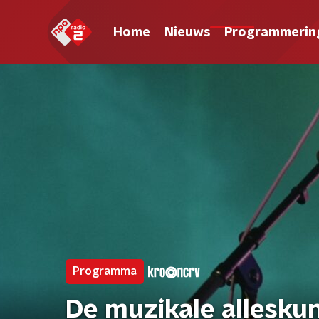
Home
Nieuws
Programmerin
Programma
De muzikale allesku