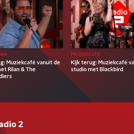
iek
Muziekcafé
ug: Muziekcafé vanuit de
Kijk terug: Muziekcafé v
et Rilan & The
studio met Blackbird
diers
adio 2