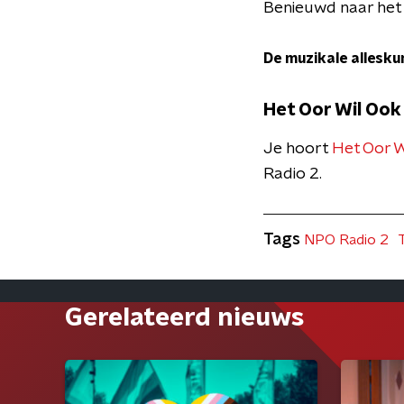
Benieuwd naar het 
De muzikale allesku
Het Oor Wil Ook
Je hoort
Het Oor W
Radio 2.
Tags
NPO Radio 2
Gerelateerd nieuws