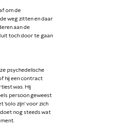
 af om de
 de weg zitten en daar
uderen aan de
sluit toch door te gaan
euze psychedelische
f hij een contract
tiest was. Hij
rebels persoon geweest
'solo zijn' voor zich
 doet nog steeds wat
oment.