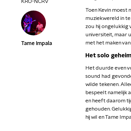
KRO-NCRV
Toen Kevin moest n
muziekwereld in te 
zou hij ongelukkig 
universiteit, maar u
met het maken van
Tame Impala
Het solo gehei
Het duurde even voo
sound had gevonden.
wilde tekenen. Allee
bespeelt namelijk a
en heeft daarom tijd
gehouden. Gelukkig
hij wil en Tame Imp