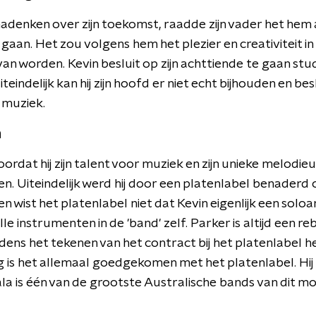
adenken over zijn toekomst, raadde zijn vader het hem
gaan. Het zou volgens hem het plezier en creativiteit in
van worden. Kevin besluit op zijn achttiende te gaan st
iteindelijk kan hij zijn hoofd er niet echt bijhouden en be
 muziek.
m
rdat hij zijn talent voor muziek en zijn unieke melodi
 Uiteindelijk werd hij door een platenlabel benaderd o
n wist het platenlabel niet dat Kevin eigenlijk een soloar
lle instrumenten in de 'band' zelf. Parker is altijd een 
ens het tekenen van het contract bij het platenlabel het 
 is het allemaal goedgekomen met het platenlabel. Hij
ala is één van de grootste Australische bands van dit m