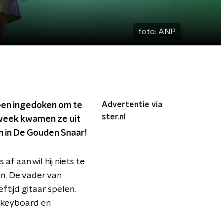
foto:
ANP
Advertentie via
ben ingedoken om te
ster.nl
 week kwamen ze uit
en in De Gouden Snaar!
af aan wil hij niets te
. De vader van
ftijd gitaar spelen.
k keyboard en