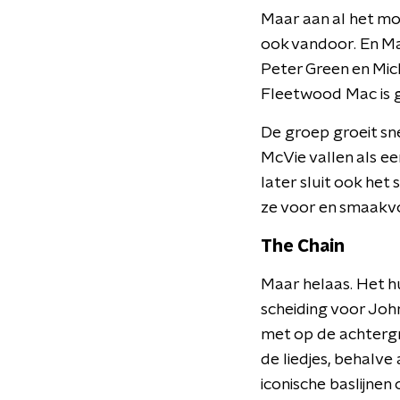
Maar aan al het mo
ook vandoor. En Ma
Peter Green en Mi
Fleetwood Mac is 
De groep groeit sne
McVie vallen als ee
later sluit ook het
ze voor en smaakvo
The Chain
Maar helaas. Het hu
scheiding voor John
met op de achtergro
de liedjes, behalve
iconische baslijnen o