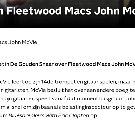
n Fleetwood Macs John M
acs John McVie
t in De Gouden Snaar over Fleetwood Macs John McV
ie leert op zijn 14de trompet en gitaar spelen, maar hi
n gitaristen. McVie besluit het over een andere boeg te
 zijn gitaar en speelt vanaf dat moment basgitaar. Joh
em al snel om zijn baan als belastinginspecteur op te 
lbum
Bluesbreakers With Eric Clapton
op.