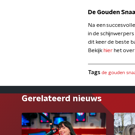
De Gouden Snaa
Na een succesvolle
in de schijnwerpers
dit keer de beste b
Bekijk
hier
het overz
Tags
de gouden sna
Gerelateerd nieuws