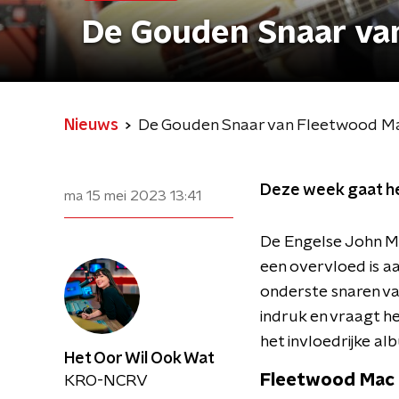
De Gouden Snaar va
Nieuws
De Gouden Snaar van Fleetwood M
Deze week gaat he
ma 15 mei 2023
13:41
De Engelse John McV
een overvloed is aa
onderste snaren van
indruk en vraagt h
het invloedrijke a
Het Oor Wil Ook Wat
Fleetwood Mac
KRO-NCRV