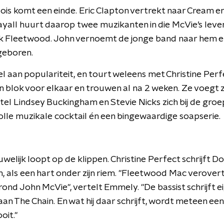
ois komt een einde. Eric Clapton vertrekt naar Cream 
yall huurt daarop twee muzikanten in die McVie’s leve
ck Fleetwood. John vernoemt de jonge band naar hem e
geboren.
l aan populariteit, en tourt weleens met Christine Per
n blok voor elkaar en trouwen al na 2 weken. Ze voegt z
 stel Lindsey Buckingham en Stevie Nicks zich bij de gr
lle muzikale cocktail én een bingewaardige soapserie.
welijk loopt op de klippen. Christine Perfect schrijft D
, als een hart onder zijn riem. "Fleetwood Mac verover
nd John McVie", vertelt Emmely. "De bassist schrijft ei
 aan The Chain. En wat hij daar schrijft, wordt meteen ee
oit."