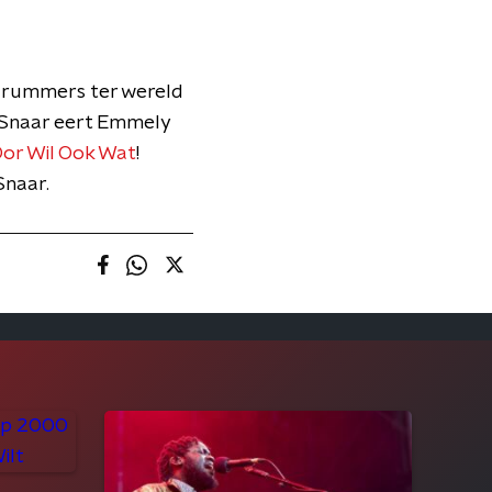
 drummers ter wereld
en Snaar eert Emmely
Oor Wil Ook Wat
!
Snaar.