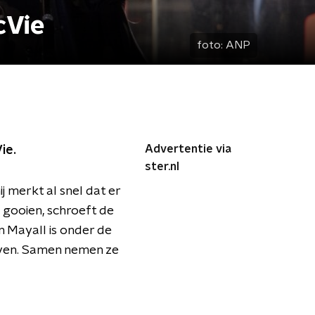
cVie
foto:
ANP
Advertentie via
ie.
ster.nl
j merkt al snel dat er
 gooien, schroeft de
n Mayall is onder de
geven. Samen nemen ze