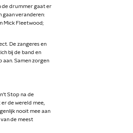
en de drummer gaat er
n gaan veranderen:
n Mick Fleetwood;
fect. De zangeres en
ich bij de band en
oep aan. Samen zorgen
on’t Stop na de
t er de wereld mee,
genlijk nooit mee aan
n van de meest