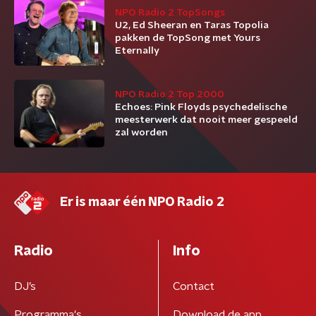
NPO Radio 2 TopSongs
U2, Ed Sheeran en Taras Topolia
pakken de TopSong met Yours
Eternally
NPO Radio 2 Top 2000
Echoes: Pink Floyds psychedelische
meesterwerk dat nooit meer gespeeld
zal worden
Er is maar één NPO Radio 2
Radio
Info
DJ’s
Contact
Programma's
Download de app