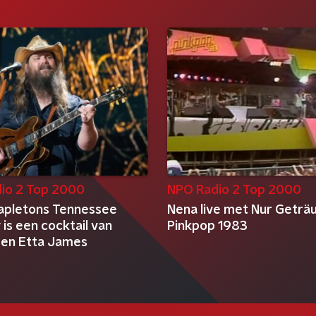
io 2 Top 2000
NPO Radio 2 Top 2000
tapletons Tennessee
Nena live met Nur Geträ
is een cocktail van
Pinkpop 1983
 en Etta James