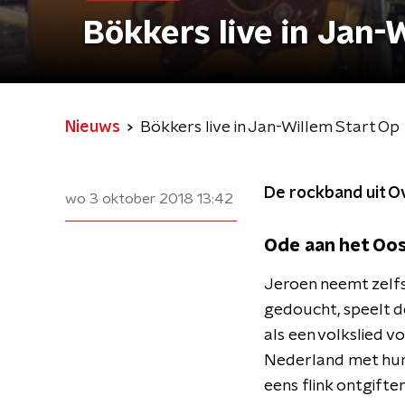
Bökkers live in Jan-
Nieuws
Bökkers live in Jan-Willem Start Op
De rockband uit Ov
wo 3 oktober 2018
13:42
Ode aan het Oo
Jeroen neemt zelfs
gedoucht, speelt d
als een volkslied v
Nederland met hun 
eens flink ontgifte