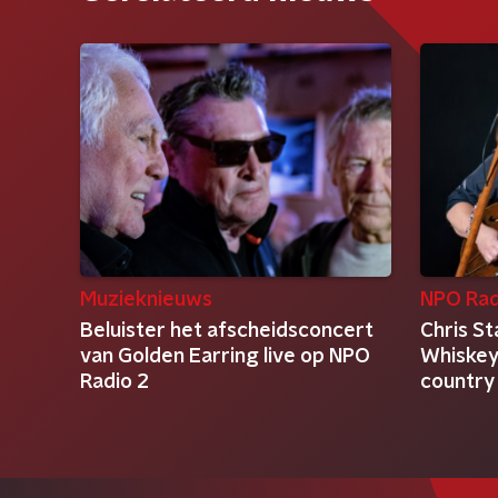
Muzieknieuws
NPO Rad
Beluister het afscheidsconcert
Chris S
van Golden Earring live op NPO
Whiskey 
Radio 2
country