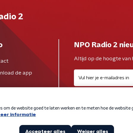
adio 2
o
NPO Radio 2 nie
Altijd op de hoogte van 
act
nload de app