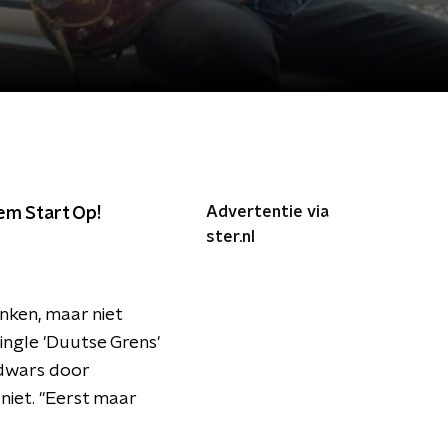
Advertentie via
lem Start Op!
ster.nl
nken, maar niet
ingle 'Duutse Grens'
l dwars door
iet. "Eerst maar