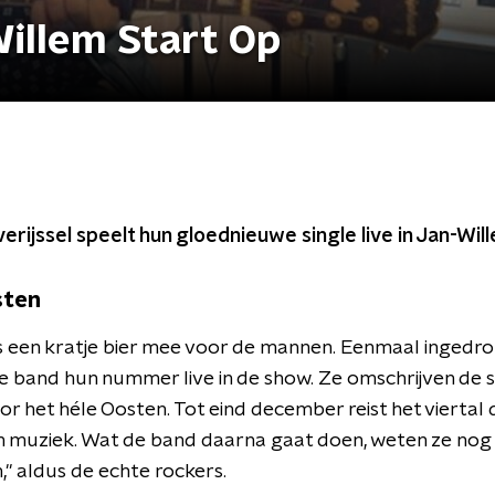
Willem Start Op
erijssel speelt hun gloednieuwe single live in Jan-Wil
sten
 een kratje bier mee voor de mannen. Eenmaal ingedro
e band hun nummer live in de show. Ze omschrijven de s
oor het héle Oosten. Tot eind december reist het vierta
muziek. Wat de band daarna gaat doen, weten ze nog n
n," aldus de echte rockers.