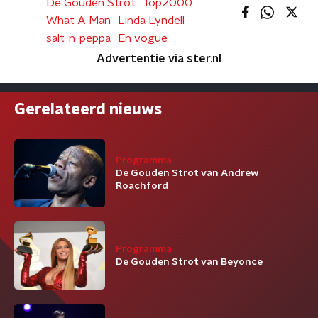
De Gouden Strot
Top2000
What A Man
Linda Lyndell
salt-n-peppa
En vogue
Advertentie via ster.nl
Gerelateerd nieuws
Programma
De Gouden Strot van Andrew
Roachford
Programma
De Gouden Strot van Beyonce