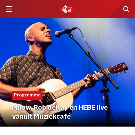
Programma
Milow, Rob deKay en HEBE live
vanuit Muziekcafé