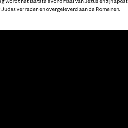
 wordt het laatste avondmaal van Jezus en zijn apost
 Judas verraden en overgeleverd aan de Romeinen.