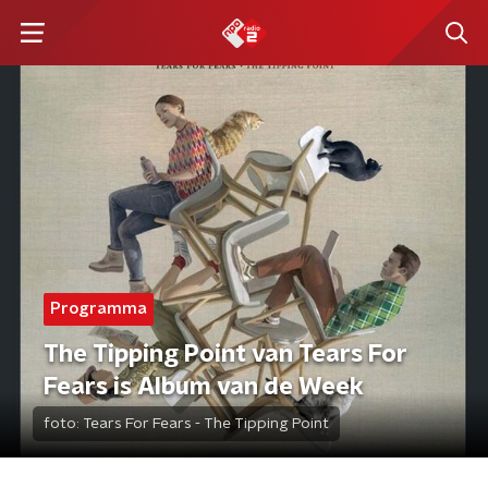
Programma
The Tipping Point van Tears For
Fears is Album van de Week
foto:
Tears For Fears - The Tipping Point