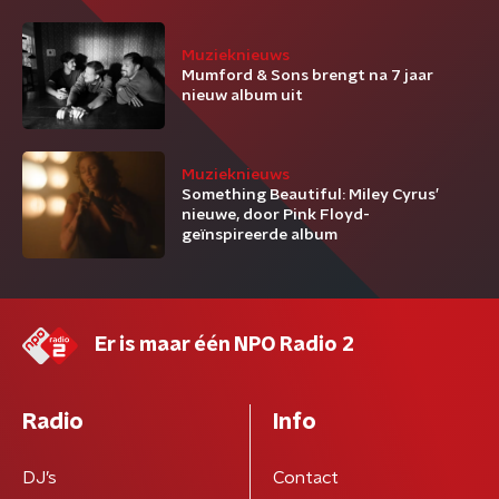
Muzieknieuws
Mumford & Sons brengt na 7 jaar
nieuw album uit
Muzieknieuws
Something Beautiful: Miley Cyrus’
nieuwe, door Pink Floyd-
geïnspireerde album
Er is maar één NPO Radio 2
Radio
Info
DJ’s
Contact