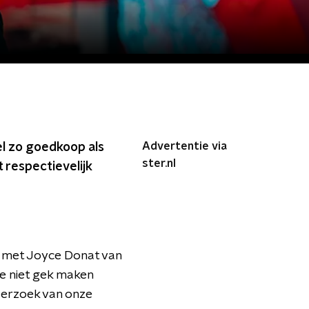
Advertentie via
el zo goedkoop als
ster.nl
 respectievelijk
m met Joyce Donat van
je niet gek maken
nderzoek van onze