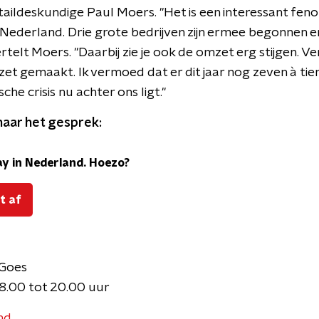
taildeskundige Paul Moers. "Het is een interessant feno
n Nederland. Drie grote bedrijven zijn ermee begonnen 
ertelt Moers. "Daarbij zie je ook de omzet erg stijgen. Ver
zet gemaakt. Ik vermoed dat er dit jaar nog zeven à tien
e crisis nu achter ons ligt."
naar het gesprek:
y in Nederland. Hoezo?
t af
 Goes
8.00 tot 20.00 uur
nd