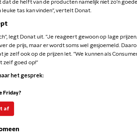
t dat de helft van de producten namelijk niet zo'n goede 
n leuke tas kan vinden", vertelt Donat.
ept
ch", legt Donat uit. "Je reageert gewoon op lage prijzen.
 over de prijs, maar er wordt soms wel gesjoemeld. Daaro
t je zelf ook op de prijzen let. "We kunnen als Consume
t zelf goed op!"
naar het gesprek:
e Friday?
t af
nomeen