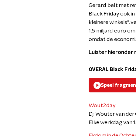
Gerard belt met re
Black Friday ook i
kleinere winkels", v
1,5 miljard euro om
omdat de economisch
Luister hieronder 
OVERAL Black Frida
Speel fragmen
Wout2day
Dj: Wouter van der
Elke werkdag van 1
Ekdom in de Ochte