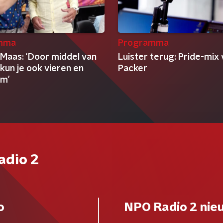
mma
Programma
 Maas: ‘Door middel van
Luister terug: Pride-mix 
kun je ook vieren en
Packer
om’
adio 2
o
NPO Radio 2 nie