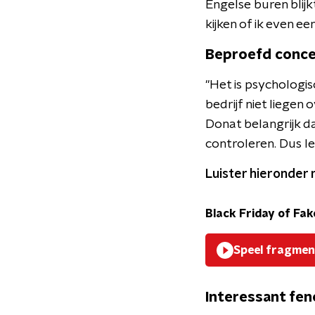
Engelse buren blijk
kijken of ik even ee
Beproefd conc
"Het is psychologis
bedrijf niet liegen
Donat belangrijk da
controleren. Dus le
Luister hieronder 
Black Friday of Fak
Speel fragmen
Interessant fe