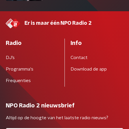
Er is maar één NPO Radio 2
Radio
Info
DJ’s
Contact
Programma's
Download de app
Frequenties
NPO Radio 2 nieuwsbrief
Altijd op de hoogte van het laatste radio nieuws?