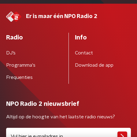
Er is maar één NPO Radio 2
Radio
Info
DJ’s
Contact
Programma's
Download de app
Frequenties
NPO Radio 2 nieuwsbrief
Altijd op de hoogte van het laatste radio nieuws?