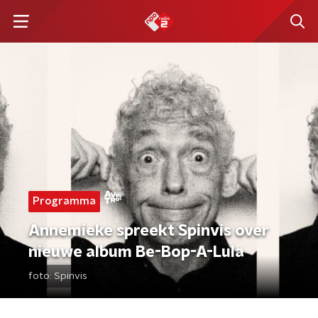
Programma
Annemieke spreekt Spinvis over
nieuwe album Be-Bop-A-Lula
foto:
Spinvis