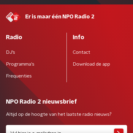
Er is maar één NPO Radio 2
Radio
Info
DJ’s
Contact
Programma's
Download de app
Frequenties
NPO Radio 2 nieuwsbrief
Altijd op de hoogte van het laatste radio nieuws?