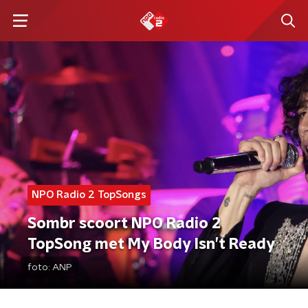
NPO Radio 2 TopSongs
Sombr scoort NPO Radio 2
TopSong met My Body Isn’t Ready
foto:
ANP