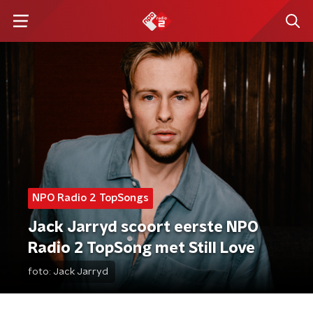
NPO Radio 2 TopSongs
Jack Jarryd scoort eerste NPO
Radio 2 TopSong met Still Love
foto:
Jack Jarryd