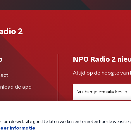
adio 2
o
NPO Radio 2 nie
Altijd op de hoogte van 
act
nload de app