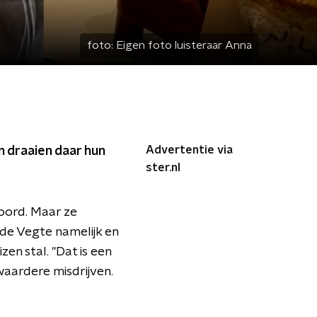
foto:
Eigen foto luisteraar Anna
Advertentie via
n draaien daar hun
ster.nl
hoord. Maar ze
 de Vegte namelijk en
zen stal. "Dat is een
aardere misdrijven.