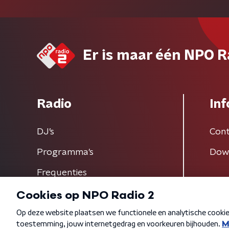
Er is maar één NPO R
Radio
Inf
DJ’s
Cont
Programma's
Dow
Frequenties