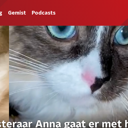
g
Gemist
Podcasts
steraar Anna gaat er met 