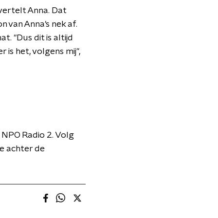
vertelt Anna. Dat
on van Anna's nek af.
. "Dus dit is altijd
r is het, volgens mij",
 NPO Radio 2. Volg
je achter de