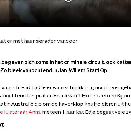
aat er met haar sieraden vandoor
 begeven zich soms in het criminele circuit, ook katte
 Zo bleek vanochtend in Jan-Willem Start Op.
 vanochtend had je er waarschijnlijk nog nooit over ge
 Vanochtend bespraken Frank van 't Hof en Jeroen Kijk in
at in Australië die om de haverklap knuffeldieren uit hui
e luisteraar Anna
meteen. Haar kat Edje begaat vele zw
at