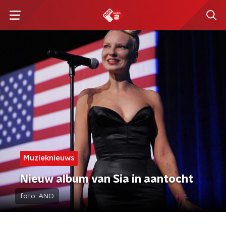
Muzieknieuws
Nieuw album van Sia in aantocht
foto:
ANO