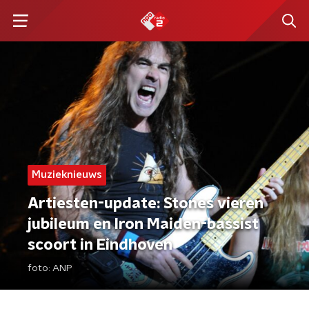
Muzieknieuws
Artiesten-update: Stones vieren
jubileum en Iron Maiden-bassist
scoort in Eindhoven
foto:
ANP