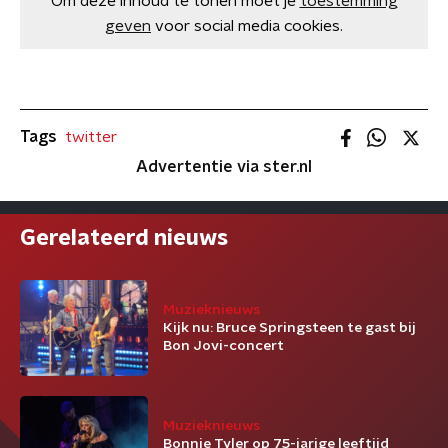
Om deze inhoud te tonen moet je
toestemming
geven
voor social media cookies.
Tags
twitter
Advertentie via ster.nl
Gerelateerd nieuws
Muzieknieuws
Kijk nu: Bruce Springsteen te gast bij
Bon Jovi-concert
Muzieknieuws
Bonnie Tyler op 75-jarige leeftijd