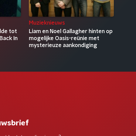
Muzieknieuws
dde tot
Liam en Noel Gallagher hinten op
 Back In
mogelijke Oasis-reünie met
mysterieuze aankondiging
uwsbrief