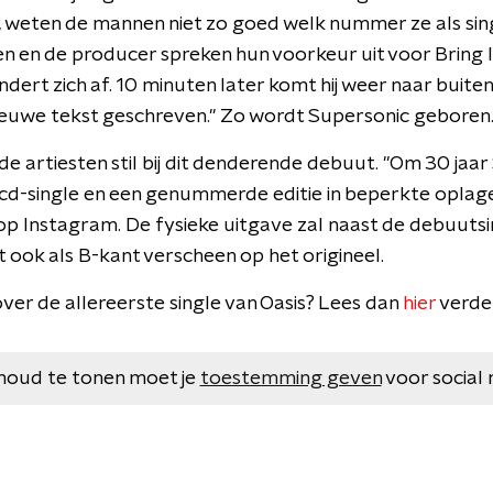
eten de mannen niet zo goed welk nummer ze als singl
en de producer spreken hun voorkeur uit voor Bring I
ndert zich af. 10 minuten later komt hij weer naar buiten 
 nieuwe tekst geschreven." Zo wordt Supersonic geboren
 de artiesten stil bij dit denderende debuut. "Om 30 jaar
cd-single en een genummerde editie in beperkte oplage 
p Instagram. De fysieke uitgave zal naast de debuuts
 ook als B-kant verscheen op het origineel.
ver de allereerste single van Oasis? Lees dan
hier
verde
houd te tonen moet je
toestemming geven
voor social 