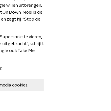
e willen uitbrengen.
t On Down. Noel is de
en zegt hij: "Stop de
.
 Supersonic te vieren,
uitgebracht", schrijft
ingle ook Take Me
r.
media cookies.