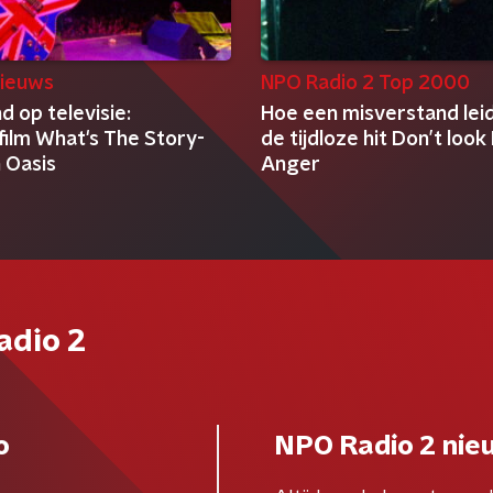
ieuws
NPO Radio 2 Top 2000
 op televisie:
Hoe een misverstand lei
film What's The Story-
de tijdloze hit Don’t look
 Oasis
Anger
adio 2
o
NPO Radio 2 nie