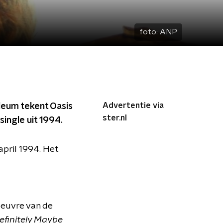
foto:
ANP
Advertentie via
leum tekent Oasis
ster.nl
single uit 1994.
april 1994. Het
oeuvre van de
efinitely Maybe