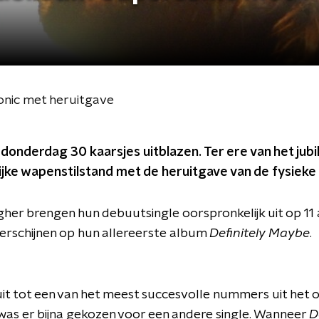
sonic met heruitgave
onderdag 30 kaarsjes uitblazen. Ter ere van het jubi
ijke wapenstilstand met de heruitgave van de fysieke 
her brengen hun debuutsingle oorspronkelijk uit op 11 
erschijnen op hun allereerste album
Definitely
Maybe
.
uit tot een van het meest succesvolle nummers uit het 
 was er bijna gekozen voor een andere single. Wanneer
D