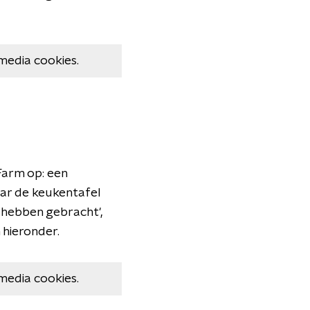
media cookies.
Farm op: een
waar de keukentafel
 hebben gebracht',
 hieronder.
media cookies.