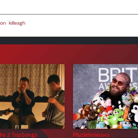
yon
killeagh
io 2 TopSongs
Muzieknieuws