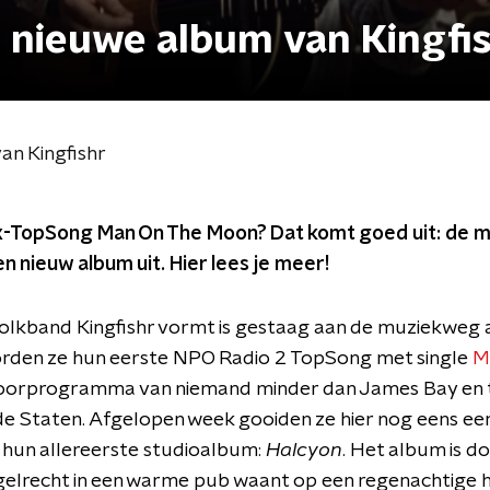
t nieuwe album van Kingfi
an Kingfishr
ex-TopSong Man On The Moon? Dat komt goed uit: de m
n nieuw album uit. Hier lees je meer!
 folkband Kingfishr vormt is gestaag aan de muziekweg 
oorden ze hun eerste NPO Radio 2 TopSong met single
M
 voorprogramma van niemand minder dan James Bay en t
e Staten. Afgelopen week gooiden ze hier nog eens e
 hun allereerste studioalbum:
Halcyon
. Het album is d
 regelrecht in een warme pub waant op een regenachtige 