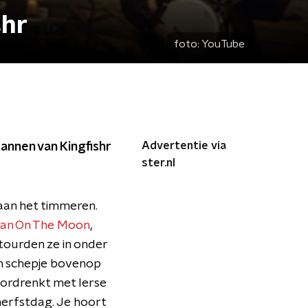
shr
foto:
YouTube
Advertentie via
annen van Kingfishr
ster.nl
aan het timmeren.
an On The Moon
,
ourden ze in onder
en schepje bovenop
oordrenkt met Ierse
herfstdag. Je hoort