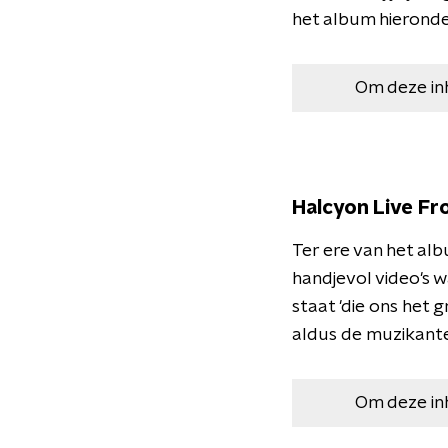
het album hieronde
Om deze in
Halcyon Live F
Ter ere van het al
handjevol video's w
staat 'die ons het
aldus de muzikante
Om deze in