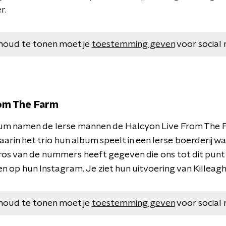
r.
houd te tonen moet je
toestemming geven
voor social 
rom The Farm
bum namen de Ierse mannen de Halcyon Live From The 
aarin het trio hun album speelt in een Ierse boerderij 
 gros van de nummers heeft gegeven die ons tot dit punt
n op hun Instagram. Je ziet hun uitvoering van Killeagh
houd te tonen moet je
toestemming geven
voor social 