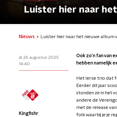
Luister hier naar he
Nieuws
Luister hier naar het nieuwe album v
Ook zo'n fan van 
di 26 augustus 2025
hebben namelijk ee
14:40
Het Ierse trio dat
Eerder dit jaar sc
stonden ze in het
andere de Verenigd
met de release van
Kingfishr
folk waarbij je je