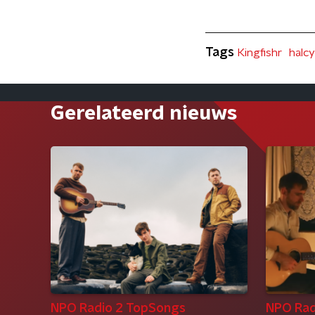
Tags
Kingfishr
halc
Gerelateerd nieuws
NPO Radio 2 TopSongs
NPO Rad