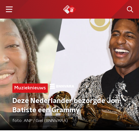
Muzieknieuws
Deze Nederlander bezorgde Jon
Batiste een Grammy
foto:
ANP / Giel (BNNVARA)