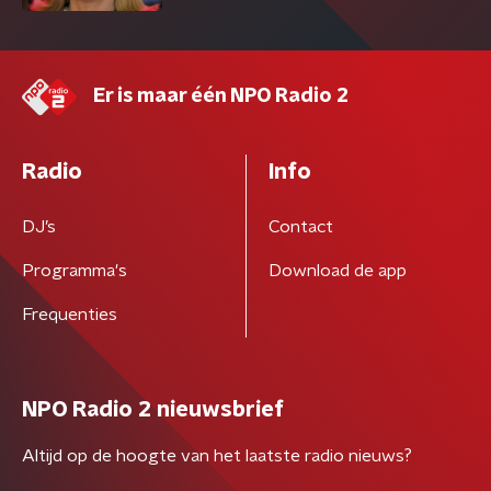
Er is maar één NPO Radio 2
Radio
Info
DJ’s
Contact
Programma's
Download de app
Frequenties
NPO Radio 2 nieuwsbrief
Altijd op de hoogte van het laatste radio nieuws?