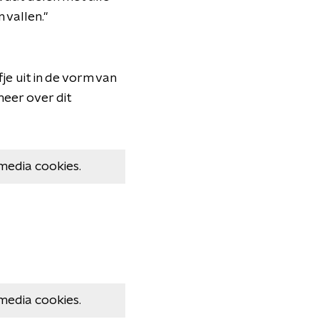
 vallen."
e uit in de vorm van
meer over dit
media cookies.
media cookies.