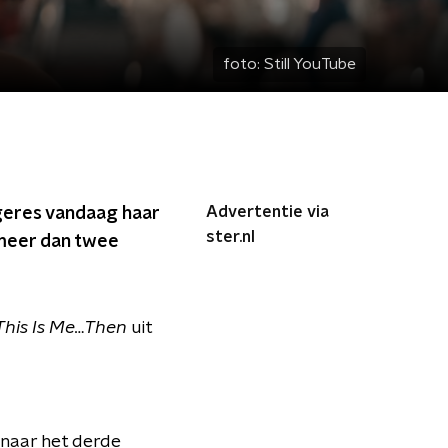
foto:
Still YouTube
Advertentie via
ngeres vandaag haar
ster.nl
 meer dan twee
This Is Me…Then
uit
 naar het derde