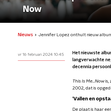
Now
Nieuws
Jennifer Lopez onthult nieuw albu
Het nieuwste album
vr 16 februari 2024
10:45
langverwachte neg
decennia persoonlij
This Is Me…Now
is,
2002, dat is opged
'Vallen en opsta
De plaat is haar e