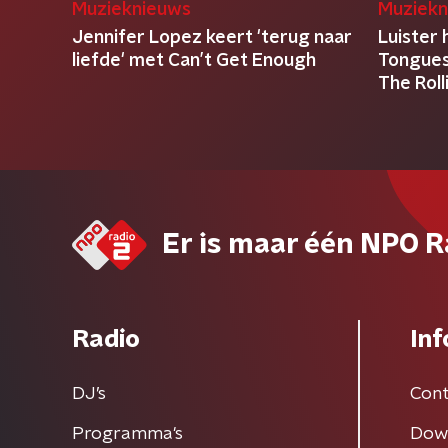
Muzieknieuws
Muziekn
Jennifer Lopez keert 'terug naar
Luister 
liefde' met Can’t Get Enough
Tongues
The Rol
Er is maar één NPO R
Radio
Inf
DJ’s
Cont
Programma's
Dow