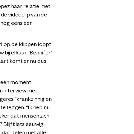
pez haar relatie met
n de videoclip van de
k nog eens een
4 op de klippen loopt.
 bij elkaar. 'Bennifer'
taart komt er nu dus
jk een moment
en interview met
ngeres "krankzinnig en
te leggen. "Ik heb nu
zeker dat mensen zich
 Blijft iets eeuwig
 dat delen met alle