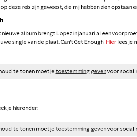
p deze reis zijn geweest, die mij hebben zien opstaan ​​en
gh
 nieuwe album brengt Lopez in januari al een voorproefj
euwe single van de plaat, Can’t Get Enough.
Hier
lees je 
houd te tonen moet je
toestemming geven
voor social 
ck je hieronder:
houd te tonen moet je
toestemming geven
voor social 