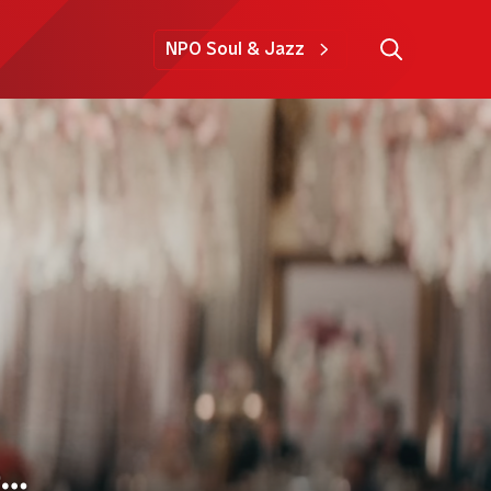
NPO Soul & Jazz
e…