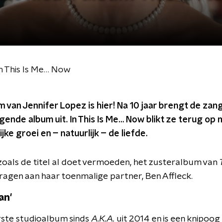
m This Is Me… Now
 van Jennifer Lopez is hier! Na 10 jaar brengt de za
ende album uit. In This Is Me… Now blikt ze terug op
ke groei en – natuurlijk – de liefde.
 zoals de titel al doet vermoeden, het zusteralbum van
ragen aan haar toenmalige partner, Ben Affleck.
an'
erste studioalbum sinds
A.K.A.
uit 2014 en is een knipoog