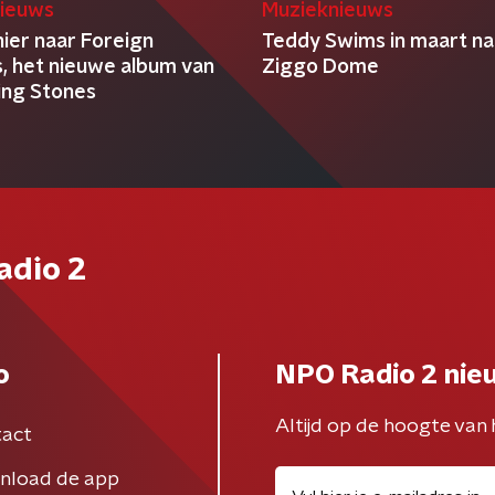
ieuws
Muzieknieuws
hier naar Foreign
Teddy Swims in maart na
, het nieuwe album van
Ziggo Dome
ling Stones
adio 2
o
NPO Radio 2 nie
Altijd op de hoogte van 
act
nload de app