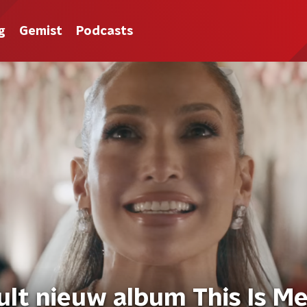
g
Gemist
Podcasts
ult nieuw album This Is M