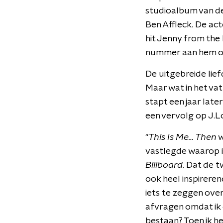
studioalbum van d
Ben Affleck. De acte
hit Jenny from the 
nummer aan hem op
De uitgebreide lief
Maar wat in het vat
stapt een jaar late
een vervolg op J.L
"
This Is Me… Then
w
vastlegde waarop ik
Billboard
. Dat de 
ook heel inspireren
iets te zeggen over
afvragen omdat ik d
bestaan? Toen ik he