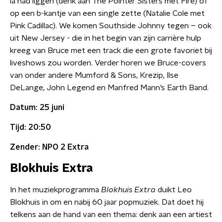
la had liggen (denk aan The Pointer Sisters met Fire) of
op een b-kantje van een single zette (Natalie Cole met
Pink Cadillac). We komen Southside Johnny tegen – ook
uit New Jersey - die in het begin van zijn carrière hulp
kreeg van Bruce met een track die een grote favoriet bij
liveshows zou worden. Verder horen we Bruce-covers
van onder andere Mumford & Sons, Krezip, Ilse
DeLange, John Legend en Manfred Mann’s Earth Band.
Datum: 25 juni
Tijd: 20:50
Zender: NPO 2 Extra
Blokhuis Extra
In het muziekprogramma
Blokhuis Extra
duikt Leo
Blokhuis in om en nabij 60 jaar popmuziek. Dat doet hij
telkens aan de hand van een thema: denk aan een artiest