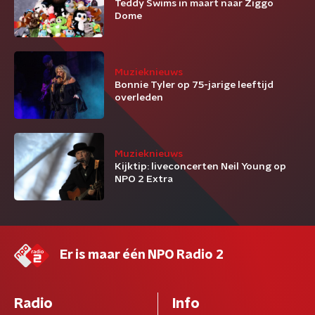
Teddy Swims in maart naar Ziggo
Dome
Muzieknieuws
Bonnie Tyler op 75-jarige leeftijd
overleden
Muzieknieuws
Kijktip: liveconcerten Neil Young op
NPO 2 Extra
Er is maar één NPO Radio 2
Radio
Info