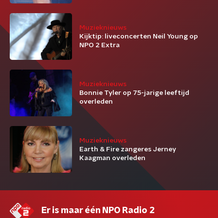
Muzieknieuws
Kijktip: liveconcerten Neil Young op
NPO 2 Extra
Muzieknieuws
Bonnie Tyler op 75-jarige leeftijd
overleden
Muzieknieuws
Earth & Fire zangeres Jerney
Kaagman overleden
Er is maar één NPO Radio 2