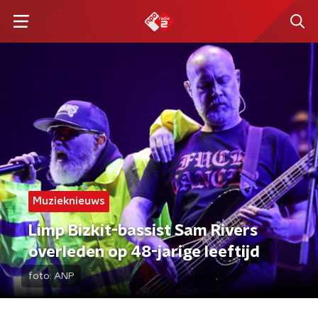
Muzieknieuws
Limp Bizkit-bassist Sam Rivers
overleden op 48-jarige leeftijd
foto:
ANP