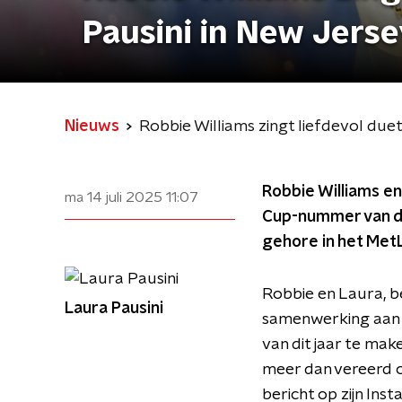
Pausini in New Jers
Nieuws
Robbie Williams zingt liefdevol due
Robbie Williams en
ma 14 juli 2025
11:07
Cup-nummer van dit
gehore in het MetL
Robbie en Laura, b
Laura Pausini
samenwerking aan -
van dit jaar te mak
meer dan vereerd om
bericht op zijn Ins