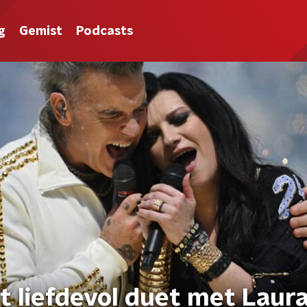
g
Gemist
Podcasts
t liefdevol duet met Laur