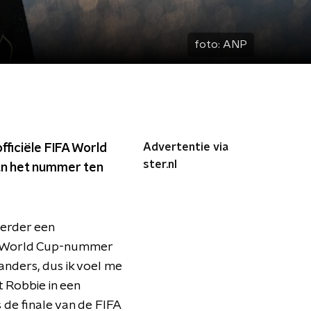
foto:
ANP
Advertentie via
fficiële FIFA World
ster.nl
van het nummer ten
eerder een
FA World Cup-nummer
anders, dus ik voel me
t Robbie in een
 de finale van de FIFA