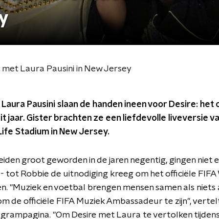
ey
t met Laura Pausini in New Jersey
 Laura Pausini slaan de handen ineen voor Desire: het o
 jaar. Gister brachten ze een liefdevolle liveversie 
ife Stadium in New Jersey.
eiden groot geworden in de jaren negentig, gingen niet 
 tot Robbie de uitnodiging kreeg om het officiële FI
en. "Muziek en voetbal brengen mensen samen als niets 
 de officiële FIFA Muziek Ambassadeur te zijn", vertel
tagrampagina. "Om Desire met Laura te vertolken tijdens