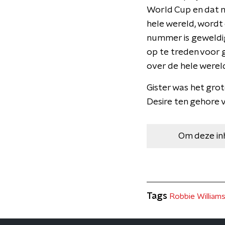
World Cup en dat mo
hele wereld, wordt 
nummer is geweldig
op te treden voor
over de hele wereld
Gister was het gro
Desire ten gehore 
Om deze in
Tags
Robbie William