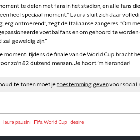
ment te delen met fans in het stadion, en alle fans die 
een heel speciaal moment." Laura sluit zich daar volledig
, erg ontroerend", zegt de Italiaanse zangeres. "Om met
 gepassioneerde voetbalfans en om gehoord te worden
 zal geweldig zijn."
te moment: tijdens de finale van de World Cup bracht h
voor zo'n 82 duizend mensen. Je hoort 'm hieronder!
houd te tonen moet je
toestemming geven
voor social 
s
laura pausini
Fifa World Cup
desire