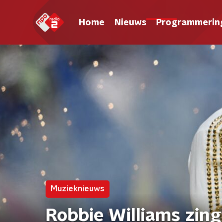
Home
Nieuws
Programmerin
Muzieknieuws
Robbie Williams zing