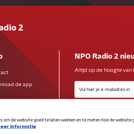
adio 2
o
NPO Radio 2 nie
Altijd op de hoogte van 
act
nload de app