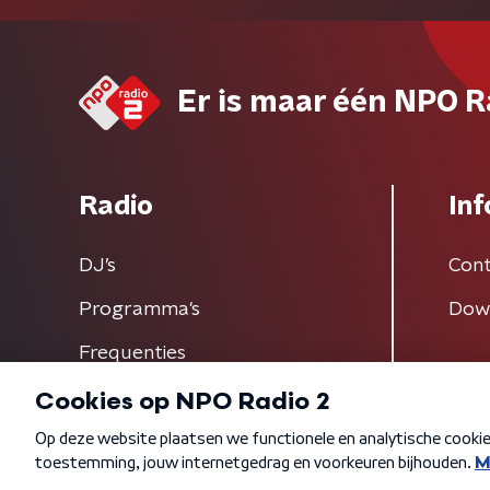
Er is maar één NPO R
Radio
Inf
DJ’s
Cont
Programma's
Dow
Frequenties
Algemene voorwaarden
Privacybeleid