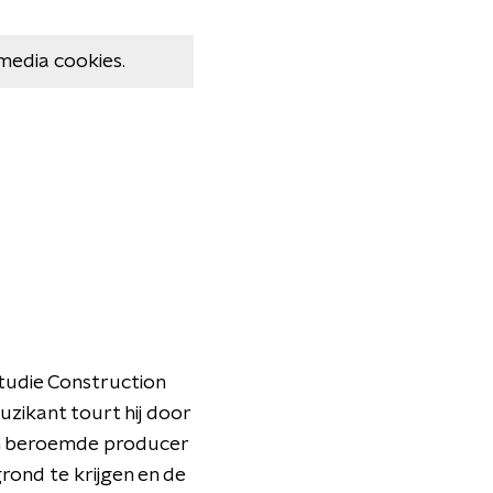
media cookies.
studie Construction
zikant tourt hij door
een beroemde producer
rond te krijgen en de