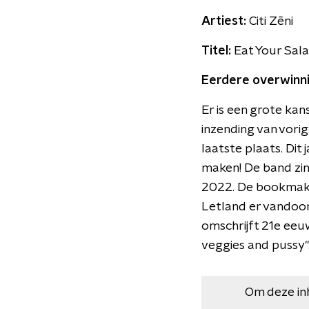
Artiest:
Citi Zēni
Titel:
Eat Your Sal
Eerdere overwinn
Er is een grote kan
inzending van vori
laatste plaats. Dit
maken! De band zin
2022. De bookmakers
Letland er vandoor 
omschrijft 21e eeuw
veggies and pussy"
Om deze in