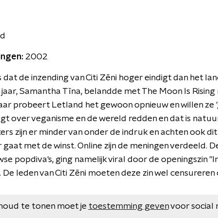
ad
ingen:
2002
s dat de inzending van Citi Zēni hoger eindigt dan het la
g jaar, Samantha Tīna, belandde met The Moon Is Rising 
 jaar probeert Letland het gewoon opnieuw en willen ze 
gt over veganisme en de wereld redden en dat is natuur
 zijn er minder van onder de indruk en achten ook dit 
gaat met de winst. Online zijn de meningen verdeeld. De
se popdiva's, ging namelijk viral door de openingszin "I
. De leden van Citi Zēni moeten deze zin wel censureren
houd te tonen moet je
toestemming geven
voor social 