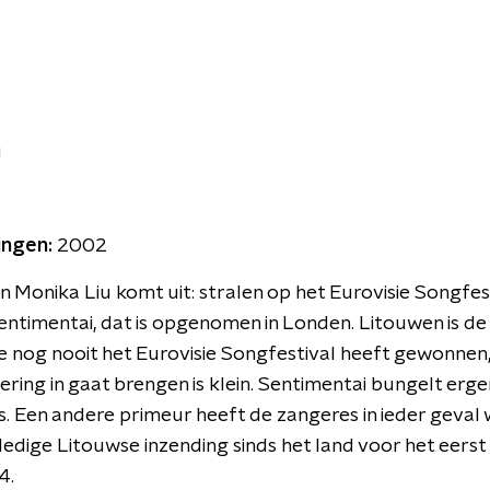
u
ingen:
2002
 Monika Liu komt uit: stralen op het Eurovisie Songfest
timentai, dat is opgenomen in Londen. Litouwen is de 
ie nog nooit het Eurovisie Songfestival heeft gewonnen
ring in gaat brengen is klein. Sentimentai bungelt ergen
 Een andere primeur heeft de zangeres in ieder geval w
lledige Litouwse inzending sinds het land voor het eer
4.