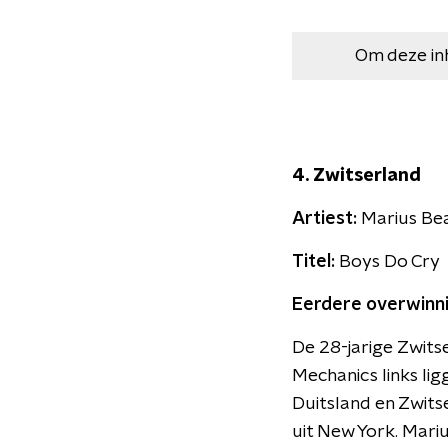
Om deze in
4. Zwitserland
Artiest:
Marius Be
Titel:
Boys Do Cry
Eerdere overwinn
De 28-jarige Zwitse
Mechanics links li
Duitsland en Zwits
uit New York. Mariu