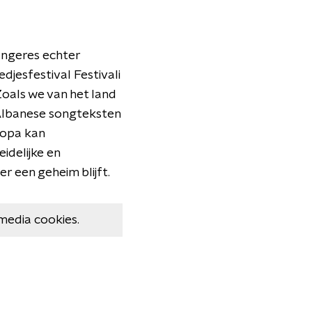
zangeres echter
jesfestival Festivali
Zoals we van het land
e Albanese songteksten
ropa kan
idelijke en
 een geheim blijft.
media cookies.