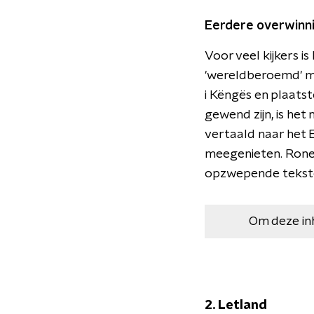
Eerdere overwinn
Voor veel kijkers i
'wereldberoemd' me
i Këngës en plaatst
gewend zijn, is het
vertaald naar het 
meegenieten. Ronela
opzwepende teksten
Om deze in
2. Letland