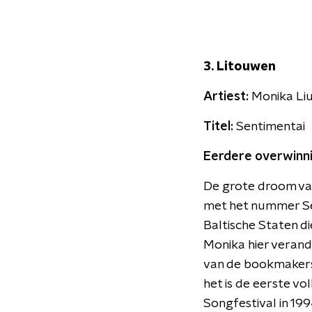
3. Litouwen
Artiest:
Monika Li
Titel:
Sentimentai
Eerdere overwinn
De grote droom van
met het nummer Sen
Baltische Staten d
Monika hier verande
van de bookmakers.
het is de eerste vo
Songfestival in 199