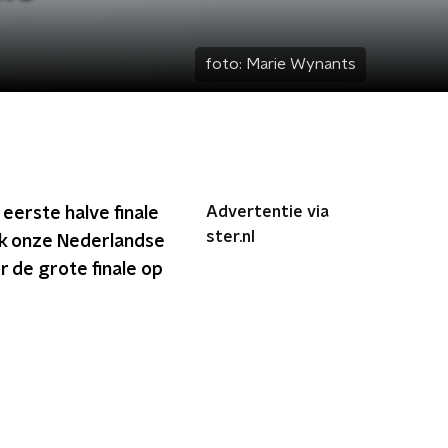
foto:
Marie Wynants
Advertentie via
eerste halve finale
ster.nl
ook onze Nederlandse
 de grote finale op