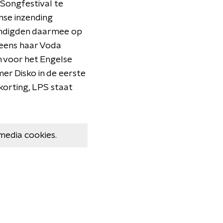
e Songfestival te
nse inzending
eindigden daarmee op
oveens haar Voda
h voor het Engelse
er Disko in de eerste
korting, LPS staat
media cookies.