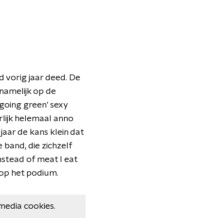
nd vorig jaar deed. De
namelijk op de
'going green' sexy
lijk helemaal anno
jaar de kans klein dat
 band, die zichzelf
nstead of meat I eat
 op het podium.
media cookies.