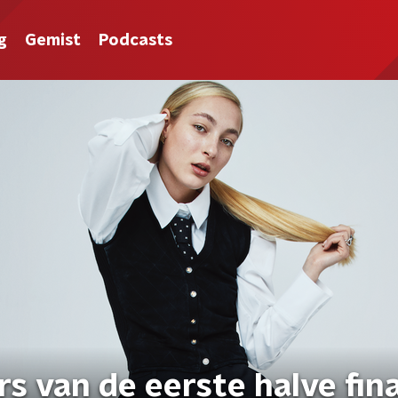
g
Gemist
Podcasts
rs van de eerste halve fin