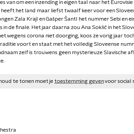
vies van om een inzending in eigen taal naar het Eurovisi
 heeft het land maar liefst twaalf keer voor een Slovee
ongen Zala Krajl en Gašper Šantl het nummer Sebi en 
ts in de finale. Het jaar daarna zou Ana Soklič in het Sl
het wegens corona niet doorging, koos ze vorig jaar toc
raditie voort en staat met het volledig Sloveense numm
andnaam zelf is trouwens geen mysterieuze Slavische af
e.
houd te tonen moet je
toestemming geven
voor social 
chestra