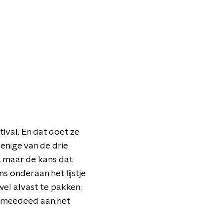
ival. En dat doet ze
enige van de drie
, maar de kans dat
s onderaan het lijstje
el alvast te pakken:
st meedeed aan het