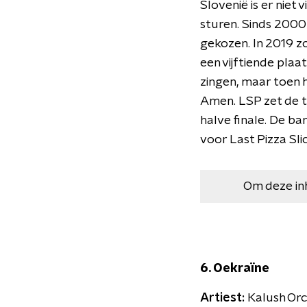
Slovenië is er niet 
sturen. Sinds 2000
gekozen. In 2019 z
een vijftiende plaa
zingen, maar toen 
Amen. LSP zet de t
halve finale. De b
voor Last Pizza Slic
Om deze in
6. Oekraïne
Artiest:
Kalush Or