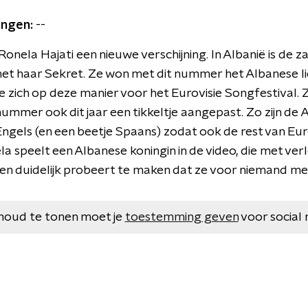
ingen:
--
s Ronela Hajati een nieuwe verschijning. In Albanië is de 
t haar Sekret. Ze won met dit nummer het Albanese lied
e zich op deze manier voor het Eurovisie Songfestival. 
 nummer ook dit jaar een tikkeltje aangepast. Zo zijn d
Engels (en een beetje Spaans) zodat ook de rest van Eu
 speelt een Albanese koningin in de video, die met verle
 duidelijk probeert te maken dat ze voor niemand meer
houd te tonen moet je
toestemming geven
voor social 