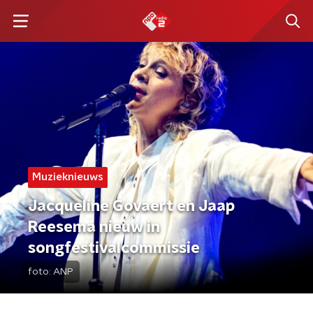
Muzieknieuws
Jacqueline Govaert en Jaap
Reesema nieuw in
songfestivalcommissie
foto:
ANP