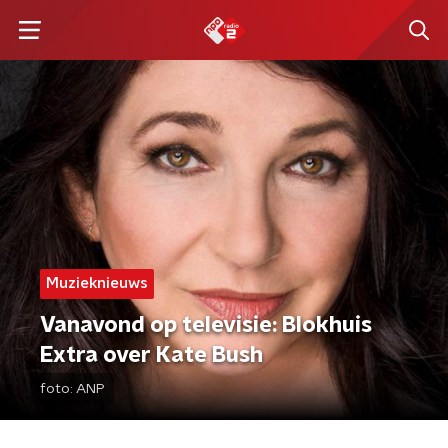
Muzieknieuws
Vanavond op televisie: Blokhuis
Extra over Kate Bush
foto:
ANP