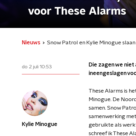
voor These Alarms
Nieuws
Snow Patrol en Kylie Minogue slaan
Die zagen we niet
do 2 juli
10:53
ineengeslagen voo
These Alarms is he
Minogue. De Noord-
samen. Snow Patrol
samenwerking met K
Kylie Minogue
gebruikte als werkt
schreef ik These A