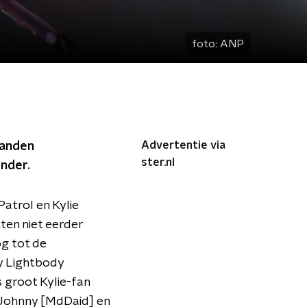
foto:
ANP
Advertentie via
handen
ster.nl
onder.
atrol en Kylie
ten niet eerder
g tot de
y Lightbody
s groot Kylie-fan
r Johnny [MdDaid] en