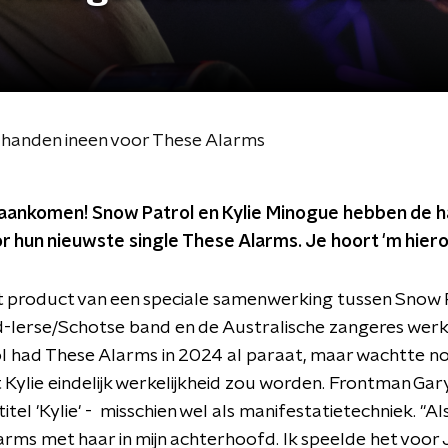
 handen ineen voor These Alarms
 aankomen! Snow Patrol en Kylie Minogue hebben de 
r hun nieuwste single These Alarms. Je hoort 'm hier
t product van een speciale samenwerking tussen Snow P
Ierse/Schotse band en de Australische zangeres werk
 had These Alarms in 2024 al paraat, maar wachtte no
ylie eindelijk werkelijkheid zou worden. Frontman Gar
itel 'Kylie' - misschien wel als manifestatietechniek. "Al
larms met haar in mijn achterhoofd. Ik speelde het voo