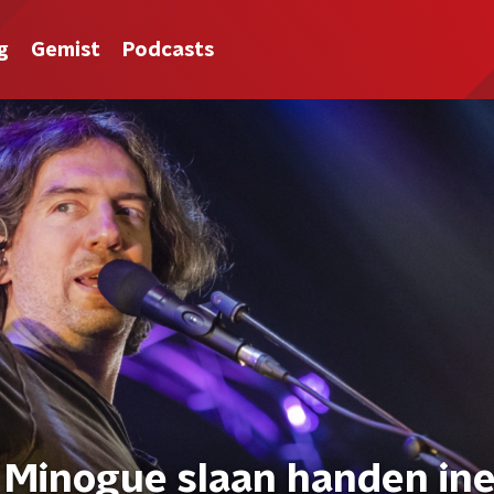
g
Gemist
Podcasts
e Minogue slaan handen in