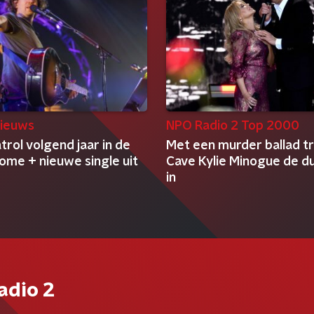
ieuws
NPO Radio 2 Top 2000
rol volgend jaar in de
Met een murder ballad tr
ome + nieuwe single uit
Cave Kylie Minogue de du
in
adio 2