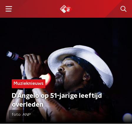
Muzieknieuws
D’Angelo op 51-jarige leeftijd
overleden
foto:
ANP