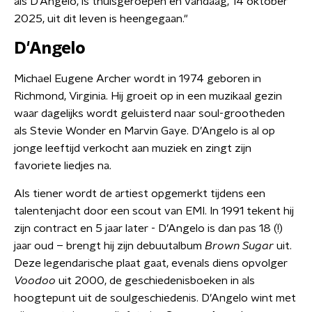
als D'Angelo, is thuisgeroepen en vandaag, 14 oktober
2025, uit dit leven is heengegaan."
D'Angelo
Michael Eugene Archer wordt in 1974 geboren in
Richmond, Virginia. Hij groeit op in een muzikaal gezin
waar dagelijks wordt geluisterd naar soul-grootheden
als Stevie Wonder en Marvin Gaye. D’Angelo is al op
jonge leeftijd verkocht aan muziek en zingt zijn
favoriete liedjes na.
Als tiener wordt de artiest opgemerkt tijdens een
talentenjacht door een scout van EMI. In 1991 tekent hij
zijn contract en 5 jaar later - D’Angelo is dan pas 18 (!)
jaar oud – brengt hij zijn debuutalbum
Brown Sugar
uit.
Deze legendarische plaat gaat, evenals diens opvolger
Voodoo
uit 2000, de geschiedenisboeken in als
hoogtepunt uit de soulgeschiedenis. D’Angelo wint met