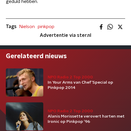
geduld hebben.
Tags
Nielson
pinkpop
Advertentie via ster.nl
Gerelateerd nieuws
NPO Radio 2 Top 2000
In Your Arms van Chef'Special op
Pinkpop 2014
NPO Radio 2 Top 2000
Alanis Morissette verovert harten met
Ironic op Pinkpop '96