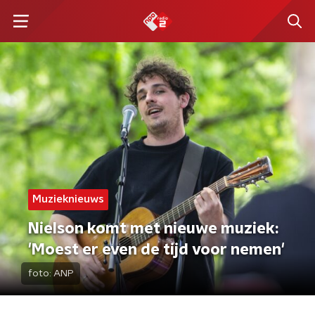
Muzieknieuws
Nielson komt met nieuwe muziek:
'Moest er even de tijd voor nemen'
foto:
ANP