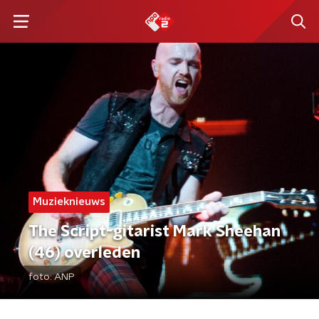
Muzieknieuws
The Script-gitarist Mark Sheehan
(46) overleden
foto:
ANP