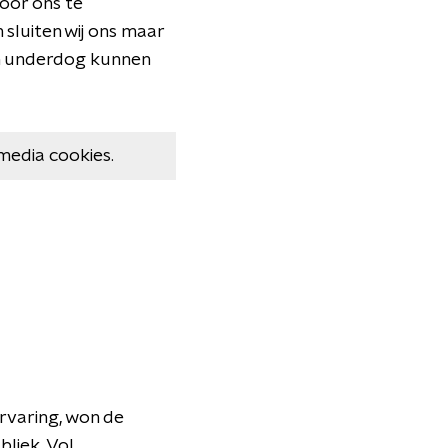
oor ons te
 sluiten wij ons maar
en underdog kunnen
media cookies.
rvaring, won de
liek. Vol