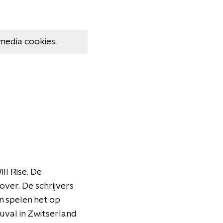
media cookies.
l Rise. De
over. De schrijvers
n spelen het op
Yuval in Zwitserland