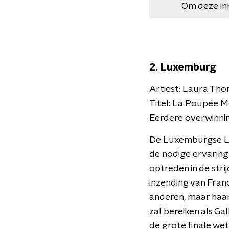
Om deze in
2. Luxemburg
Artiest: Laura Tho
Titel: La Poupée 
Eerdere overwinnin
De Luxemburgse Laur
de nodige ervaring 
optreden in de str
inzending van Franc
anderen, maar haar
zal bereiken als Ga
de grote finale we