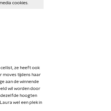
media cookies.
ellist, ze heeft ook
ar moves tijdens haar
age aan de winnende
eeld wil worden door
e dezelfde hoogten
 Laura wel een plek in