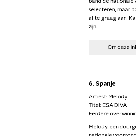
band de nationale 
selecteren, maar da
al te graag aan. K
zijn…
Om deze in
6. Spanje
Artiest: Melody
Titel: ESA DIVA
Eerdere overwinnin
Melody, een doorg
nationale voorrond