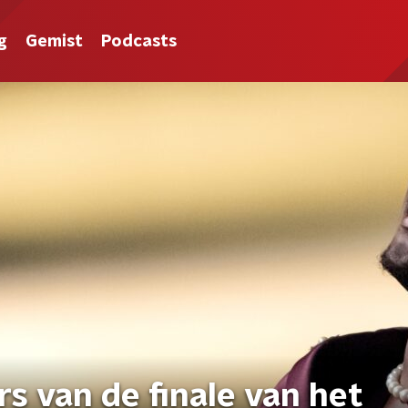
g
Gemist
Podcasts
rs van de finale van het