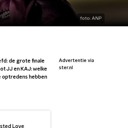
foto:
ANP
Advertentie via
d: de grote finale
ster.nl
tot JJ en KAJ: welke
 de optredens hebben
asted Love