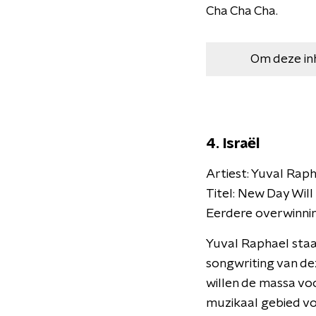
Cha Cha Cha.
Om deze in
4. Israël
Artiest: Yuval Rap
Titel: New Day Will
Eerdere overwinnin
Yuval Raphael staa
songwriting van dez
willen de massa vo
muzikaal gebied voo