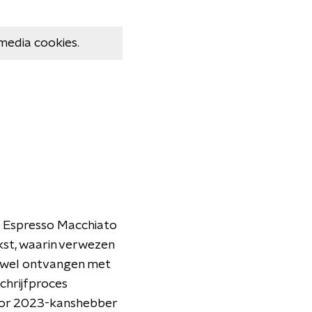
media cookies.
ng Espresso Macchiato
ekst, waarin verwezen
 zowel ontvangen met
chrijfproces
oor 2023-kanshebber