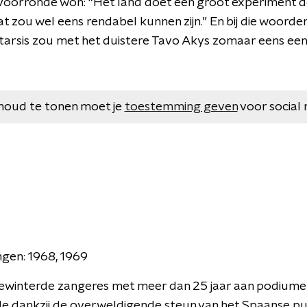
voorronde won: “Het land doet een groot experiment d
t zou wel eens rendabel kunnen zijn.” En bij die woorden
atarsis zou met het duistere Tavo Akys zomaar eens e
houd te tonen moet je
toestemming geven
voor social 
gen: 1968, 1969
ewinterde zangeres met meer dan 25 jaar aan podiume
e dankzij de overweldigende steun van het Spaanse pub