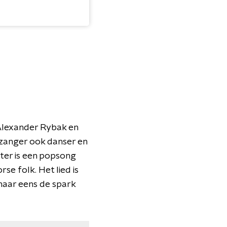
 Alexander Rybak en
t zanger ook danser en
ter is een popsong
 folk. Het lied is
maar eens de spark