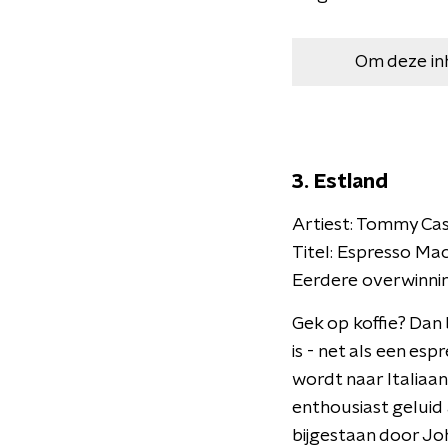
Om deze in
3. Estland
Artiest: Tommy Ca
Titel: Espresso Ma
Eerdere overwinni
Gek op koffie? Dan 
is - net als een es
wordt naar Italiaa
enthousiast geluid 
bijgestaan door J