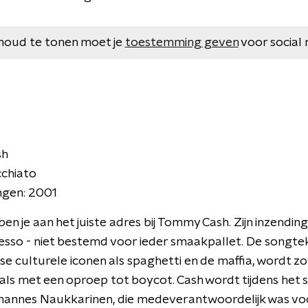
houd te tonen moet je
toestemming geven
voor social 
sh
cchiato
ngen: 2001
ben je aan het juiste adres bij Tommy Cash. Zijn inzendi
presso - niet bestemd voor ieder smaakpallet. De songt
nse culturele iconen als spaghetti en de maffia, wordt
als met een oproep tot boycot. Cash wordt tijdens het s
ohannes Naukkarinen, die medeverantwoordelijk was v