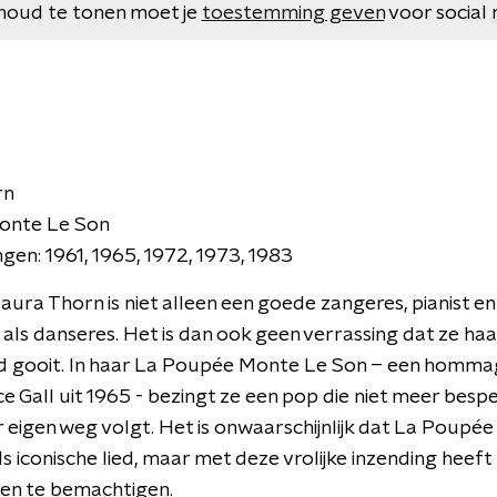
houd te tonen moet je
toestemming geven
voor social 
rn
Monte Le Son
gen: 1961, 1965, 1972, 1973, 1983
a Thorn is niet alleen een goede zangeres, pianist en c
als danseres. Het is dan ook geen verrassing dat ze ha
ijd gooit. In haar La Poupée Monte Le Son – een homm
e Gall uit 1965 - bezingt ze een pop die niet meer besp
 eigen weg volgt. Het is onwaarschijnlijk dat La Poupé
lls iconische lied, maar met deze vrolijke inzending heeft
ten te bemachtigen.