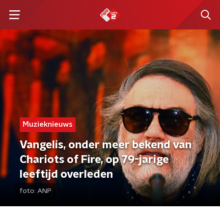
Muzieknieuws
Vangelis, onder meer bekend van
Chariots of Fire, op 79-jarige
leeftijd overleden
foto:
ANP