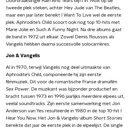
Doorbraaksingle Rain And Tears blijft in 1968 op de
tweede plek steken, achter Hey Jude van The Beatles,
maar een jaar later bereikt I Want To Live wel de eerste
plek. Aphrodite’s Child scoort ook nog top 10-hits met
Marie Jolie en Such A Funny Night. Na drie albums gaat
de band in 1972 uit elkaar. Zowel Demis Roussos als
Vangelis hebben daarna succesvolle solocarrières.
Jon & Vangelis
Al in 1970, terwijl Vangelis nog deel uitmaakte van
Aphrodite’s Child, componeerde hij zijn eerste
filmmuziek. Dit voor de romantische Franse dramafilm
Sex Power
. De muzikant was bijzonder productief en
bracht tussen 1973 en 1996 jaarlijks meerdere elpees uit,
veelal soundtracks. Zijn eerste samenwerking met Jon
Anderson van Yes resulteerde in 1980 in de top 10-hit I
Hear You Now. Het Jon & Vangelis-album
Short Stories
bereikte dat jaar de eerste plek in de elpeelijst. De single