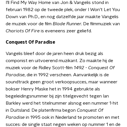
I’ll Find My Way Home van Jon & Vangelis stond in
februari 1982 op de tweede plek, onder I Won’t Let You
Down van Ph.D., en nog datzelfde jaar maakte Vangelis
de muziek voor de film
Blade Runner.
De filmmuziek van
Chariots Of Fire
is eveneens zeer geliefd.
Conquest Of Paradise
Vangelis bleef door de jaren heen druk bezig als
componist en uitvoerend muzikant. Zo maakte hij de
muziek voor de Ridley Scott-film
1492 - Conquest Of
Paradise
, die in 1992 verscheen. Aanvankelijk is de
soundtrack geen groot verkoopsucces, maar wanneer
bokser Henry Maske het in 1994 gebruikte als
begeleidingsnummer bij zijn titelgevecht tegen Ian
Barkley werd het titelnummer alsnog een nummer 1-hit
in Duitsland. De platenfirma begon
Conquest Of
Paradise
in 1995 ook in Nederland te promoten en met
succes: de single staat negen weken op nummer 1 en de