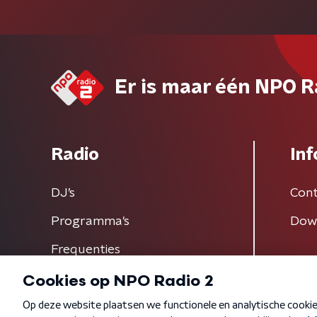
Er is maar één NPO R
Radio
Inf
DJ’s
Cont
Programma's
Dow
Frequenties