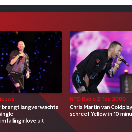
ieuws
NPO Radio 2 Top 2000
y brengt langverwachte
Chris Martin van Coldpla
single
schreef Yellow in 10 min
eimfallinginlove uit