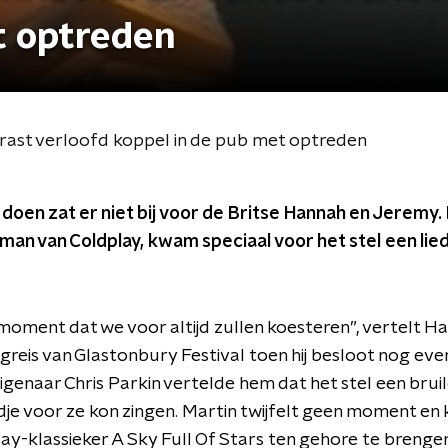
t optreden
rast verloofd koppel in de pub met optreden
 doen zat er niet bij voor de Britse Hannah en Jeremy
tman van Coldplay, kwam speciaal voor het stel een lied
 moment dat we voor altijd zullen koesteren”, vertelt H
reis van Glastonbury Festival toen hij besloot nog eve
Eigenaar Chris Parkin vertelde hem dat het stel een brui
iedje voor ze kon zingen. Martin twijfelt geen moment en
ay-klassieker A Sky Full Of Stars ten gehore te brengen