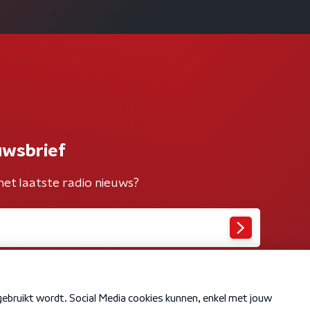
uwsbrief
het laatste radio nieuws?