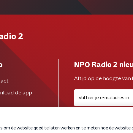
adio 2
o
NPO Radio 2 nie
Altijd op de hoogte van 
act
nload de app