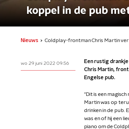
koppel in de pub me
Nieuws
Coldplay-frontman Chris Martin ver
Een rustig drankje
wo 29 juni 2022
09:56
Chris Martin, fron
Engelse pub.
"Dit is een magisch
Martin was op terug
drinken in de pub. 
was en of hij een l
piano om de Coldpl