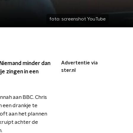
foto:
screenshot YouTube
Advertentie via
. Niemand minder dan
ster.nl
je zingen in een
annah aan BBC. Chris
n een drankje te
loft aan het plannen
 kruipt achter de
.