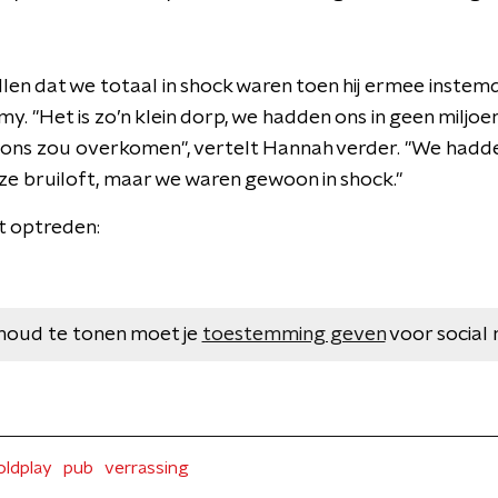
llen dat we totaal in shock waren toen hij ermee instem
my. "Het is zo’n klein dorp, we hadden ons in geen miljoe
t ons zou overkomen", vertelt Hannah verder. "We ha
ze bruiloft, maar we waren gewoon in shock."
t optreden:
houd te tonen moet je
toestemming geven
voor social 
oldplay
pub
verrassing