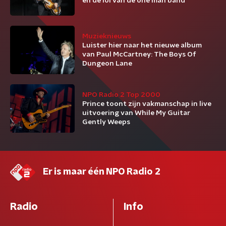
en de lol van de one man band
Muzieknieuws
Luister hier naar het nieuwe album
van Paul McCartney: The Boys Of
Dungeon Lane
NPO Radio 2 Top 2000
Prince toont zijn vakmanschap in live
uitvoering van While My Guitar
Gently Weeps
Er is maar één NPO Radio 2
Radio
Info