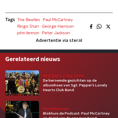
Tags
The Beatles
Paul McCartney
Ringo Starr
George Harrison
john lennon
Peter Jackson
Advertentie via ster.nl
Gerelateerd nieuws
NPO Radio 2 Top 2000
De beroemde gezichten op de
albumhoes van Sgt. Pepper’s Lonely
Hearts Club Band
Muzieknieuws
Blokhuis de Podcast: Paul McCartney