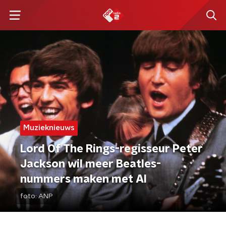
Muzieknieuws
Lord Of The Rings-regisseur Peter
Jackson wil meer Beatles-
nummers maken met AI
foto:
ANP