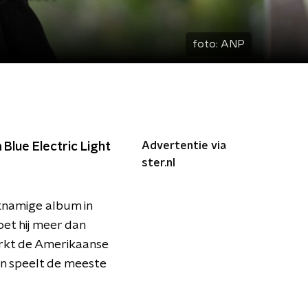
foto:
ANP
Advertentie via
Blue Electric Light
ster.nl
ijknamige album in
oet hij meer dan
werkt de Amerikaanse
 en speelt de meeste