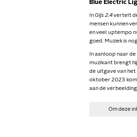
Blue Electric Li
In
Gijs 2.4
vertelt d
mensen kunnen verwa
en veel uptempo nu
goed. Muziek is nog
In aanloop naar de
muzikant brengt hij
de uitgave van het
oktober 2023 komt d
aan de verbeelding
Om deze in