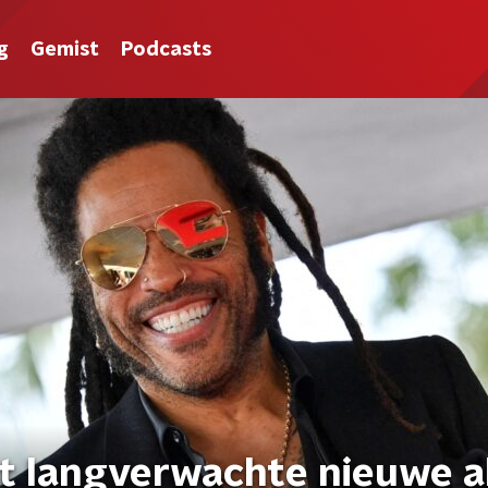
g
Gemist
Podcasts
gt langverwachte nieuwe 