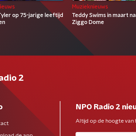
ieuws
Muzieknieuws
yler op 75-jarige leeftijd
Teddy Swims in maart na
en
Ziggo Dome
adio 2
o
NPO Radio 2 nie
Altijd op de hoogte van 
act
nload de app