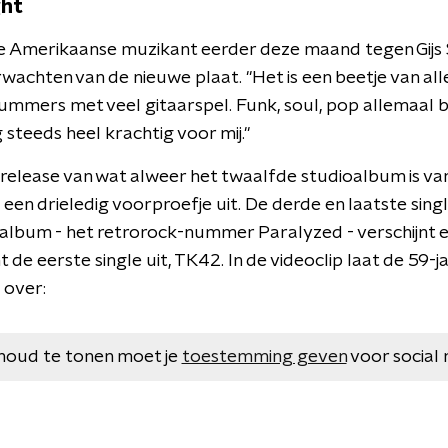
ght
e Amerikaanse muzikant eerder deze maand tegen Gij
chten van de nieuwe plaat. "Het is een beetje van alles
mmers met veel gitaarspel. Funk, soul, pop allemaal bij
 steeds heel krachtig voor mij."
 release van wat alweer het twaalfde studioalbum is v
 een drieledig voorproefje uit. De derde en laatste sing
 album - het retrorock-nummer Paralyzed - verschijnt e
e eerste single uit, TK42. In de videoclip laat de 59-ja
 over:
houd te tonen moet je
toestemming geven
voor social 