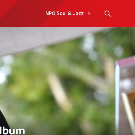
NPO Soul & Jazz
album