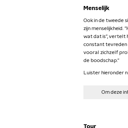
Menselijk
Ook in de tweede s
zijn menselijkheid. 
wat dat is", vertelt
constant tevreden p
vooral zichzelf prob
de boodschap."
Luister hieronder 
Om deze in
Tour