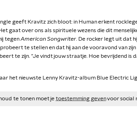
ingle geeft Kravitz zich bloot: in Human erkent rockle
"Het gaat over ons als spirituele wezens die dit menselijke
 hij tegen
American Songwriter
. De rocker legt uit dat h
robeert te stellen en dat hij aan de vooravond van zij
eert te zijn. "Je vindt jouw straatje. Hoe bevrijdend is d
naar het nieuwste Lenny Kravitz-album Blue Electric Lig
houd te tonen moet je
toestemming geven
voor social 