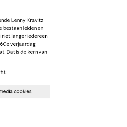
gende Lenny Kravitz
 bestaan ​​leiden en
ij niet langer iedereen
n 60e verjaardag
at. Dat is de kern van
ht:
media cookies.