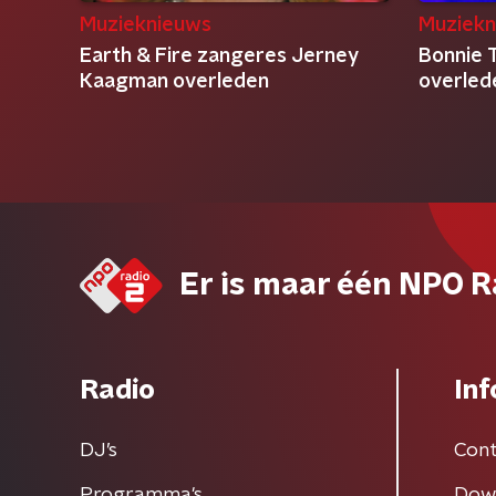
Muzieknieuws
Muziekn
Earth & Fire zangeres Jerney
Bonnie T
Kaagman overleden
overled
Er is maar één NPO R
Radio
Inf
DJ’s
Cont
Programma's
Dow