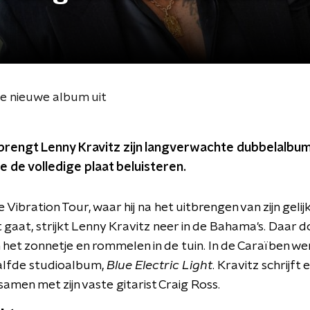
e nieuwe album uit
brengt Lenny Kravitz zijn langverwachte dubbelalbum 
je de volledige plaat beluisteren.
e Vibration Tour, waar hij na het uitbrengen van zijn gel
gaat, strijkt Lenny Kravitz neer in de Bahama's. Daar d
n het zonnetje en rommelen in de tuin. In de Caraïben 
aalfde studioalbum,
Blue Electric Light
. Kravitz schrijft
samen met zijn vaste gitarist Craig Ross.