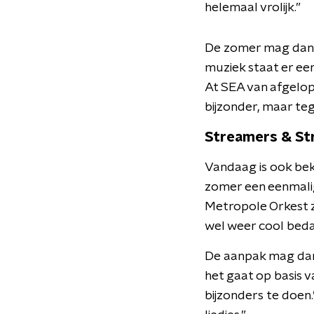
helemaal vrolijk.”
De zomer mag dan b
muziek staat er ee
At SEA van afgelop
bijzonder, maar teg
Streamers & Str
Vandaag is ook bek
zomer een eenmali
Metropole Orkest z
wel weer cool bedac
De aanpak mag dan g
het gaat op basis 
bijzonders te doe