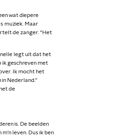
 een wat diepere
ls muziek. Maar
rtelt de zanger. “Het
lle legt uit dat het
eb ik geschreven met
over. Ik mocht het
in Nederland.”
 met de
deren is. De beelden
n m’n leven. Dus ik ben