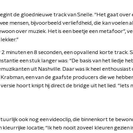
 begint de gloednieuwe track van Snelle. “Het gaat over
wee mensen, bijvoorbeeld verliefdheid, die kan voelen a
woon over muziek. Het is een beetje een metafoor”, ve
lekker.”
2 minuten en 8 seconden, een opvallend korte track. Sne
stantie een stuk langer was: “De basis van het liedje h
emuzikanten uit Nashville. Daar was ik heel enthousiast 
Krabman, een van de gaafste producers die we hebben 
versie hoort knipt hij direct de bridge uit het lied. “Iets
natuurlijk ook nog een videoclip, die binnenkort te bewon
 kleurrijke locatie; “Ik heb nooit zoveel kleuren gezien i