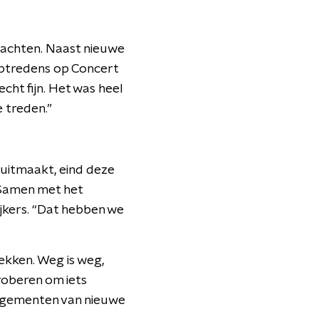
wachten. Naast nieuwe
optredens op Concert
ht fijn. Het was heel
e treden.”
uitmaakt, eind deze
 Samen met het
jkers. “Dat hebben we
lekken. Weg is weg,
roberen om iets
angementen van nieuwe