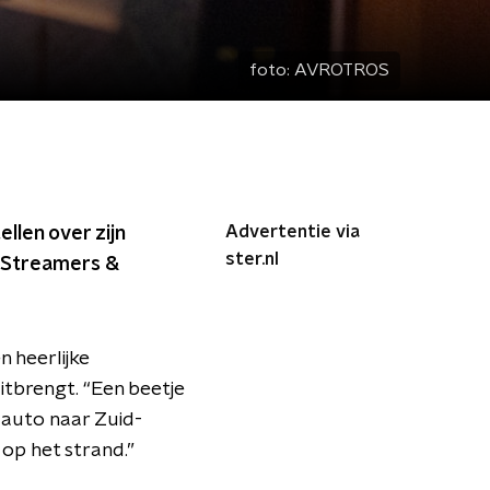
foto:
AVROTROS
Advertentie via
llen over zijn
ster.nl
n Streamers &
 heerlijke
itbrengt. “Een beetje
e auto naar Zuid-
 op het strand.”