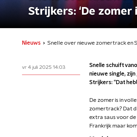
Strijkers: ‘De zomer 
Nieuws
Snelle over nieuwe zomertrack en St
Snelle schuift vano
vr 4 juli 2025
14:03
nieuwe single, zi
Strijkers: "Dat he
De zomer is in vol
zomertrack? Dat da
extra saus voor de z
Frankrijk maar kome