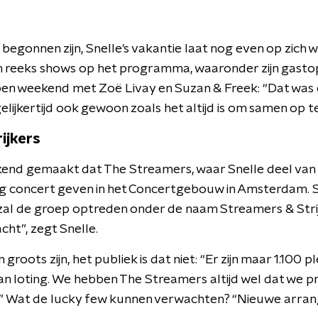
egonnen zijn, Snelle's vakantie laat nog even op zich 
n reeks shows op het programma, waaronder zijn gast
en weekend met Zoë Livay en Suzan & Freek: “Dat was ec
elijkertijd ook gewoon zoals het altijd is om samen op t
ijkers
end gemaakt dat The Streamers, waar Snelle deel van 
g concert geven in het Concertgebouw in Amsterdam.
al de groep optreden onder de naam Streamers & Stri
ht”, zegt Snelle.
roots zijn, het publiek is dat niet: “Er zijn maar 1.100 p
van loting. We hebben The Streamers altijd wel dat we p
n.” Wat de lucky few kunnen verwachten? “Nieuwe arr