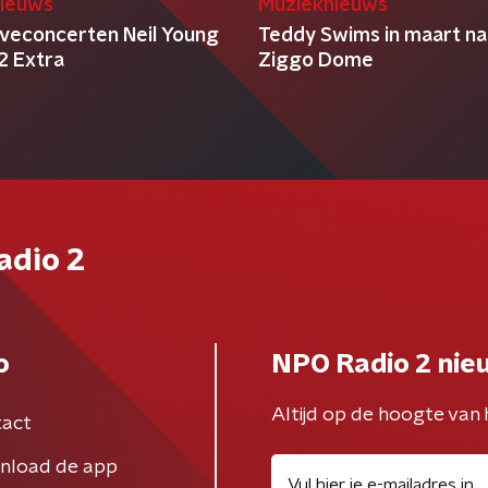
ieuws
Muzieknieuws
 liveconcerten Neil Young
Teddy Swims in maart na
2 Extra
Ziggo Dome
adio 2
o
NPO Radio 2 nie
Altijd op de hoogte van 
act
nload de app