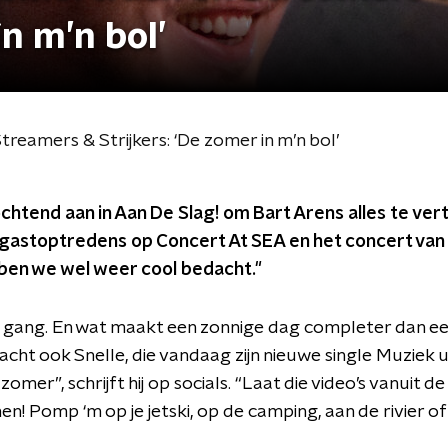
in m’n bol’
reamers & Strijkers: ‘De zomer in m’n bol’
chtend aan in Aan De Slag! om Bart Arens alles te verte
jn gastoptredens op Concert At SEA en het concert va
bben we wel weer cool bedacht."
le gang. En wat maakt een zonnige dag completer dan een
cht ook Snelle, die vandaag zijn nieuwe single Muziek u
omer”, schrijft hij op socials. “Laat die video’s vanuit d
n! Pomp ‘m op je jetski, op de camping, aan de rivier of