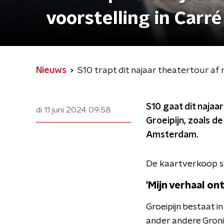
voorstelling in Carré
Nieuws
S10 trapt dit najaar theatertour af 
S10 gaat dit najaa
di 11 juni 2024
09:58
Groeipijn, zoals d
Amsterdam.
De kaartverkoop st
'Mijn verhaal on
Groeipijn bestaat i
ander andere Gron