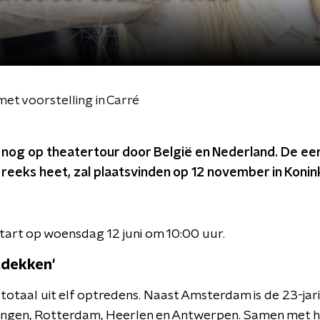
met voorstelling in Carré
r nog op theatertour door België en Nederland. De eer
e reeks heet, zal plaatsvinden op 12 november in Konink
art op woensdag 12 juni om 10:00 uur.
tdekken'
n totaal uit elf optredens. Naast Amsterdam is de 23-jari
ingen, Rotterdam, Heerlen en Antwerpen. Samen met h