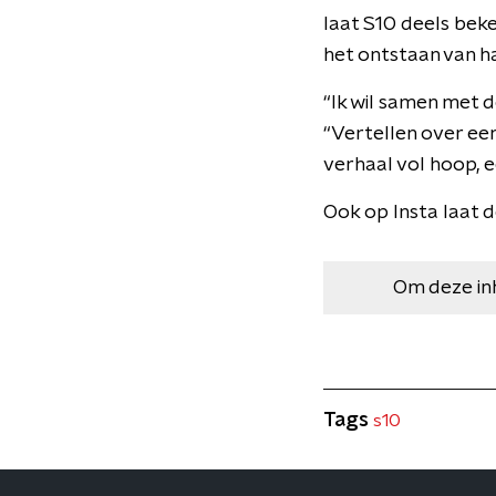
laat S10 deels be
het ontstaan van ha
“Ik wil samen met d
“Vertellen over ee
verhaal vol hoop, e
Ook op Insta laat d
Om deze in
Tags
s10