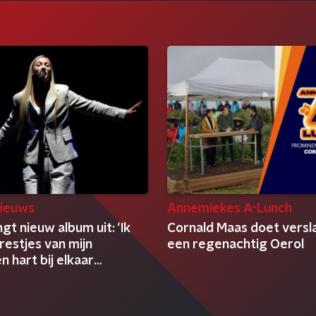
ieuws
Annemiekes A-Lunch
gt nieuw album uit: ‘Ik
Cornald Maas doet versl
 restjes van mijn
een regenachtig Oerol
 hart bij elkaar
apt’