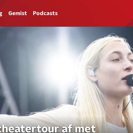
g
Gemist
Podcasts
 theatertour af met