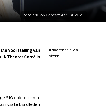
foto:
S10 op Concert At SEA 2022
Advertentie via
ste voorstelling van
ster.nl
lijk Theater Carré in
ge S10 ook te zien in
aar vaste bandleden