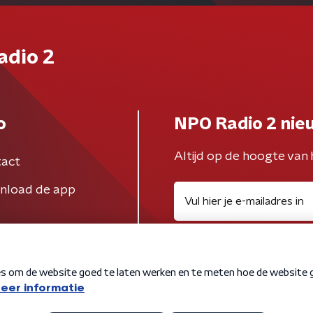
adio 2
o
NPO Radio 2 nie
Altijd op de hoogte van 
act
nload de app