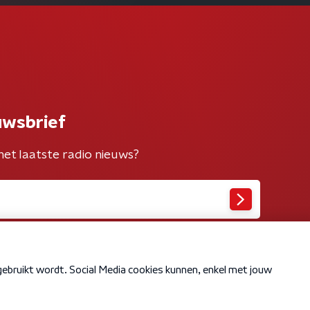
uwsbrief
het laatste radio nieuws?
Cookiebeleid