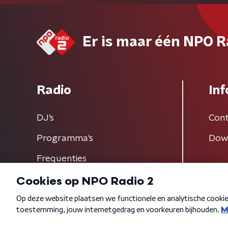
Er is maar één NPO R
Radio
Inf
DJ’s
Cont
Programma's
Dow
Frequenties
Algemene voorwaarden
Privacybeleid