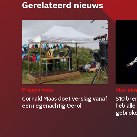
Gerelateerd nieuws
Programma
Muziekn
Cornald Maas doet verslag vanaf
S10 bren
een regenachtig Oerol
heb alle
gebroken
geschra