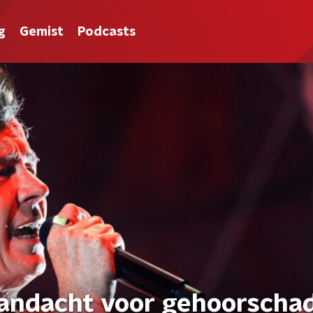
g
Gemist
Podcasts
aandacht voor gehoorscha