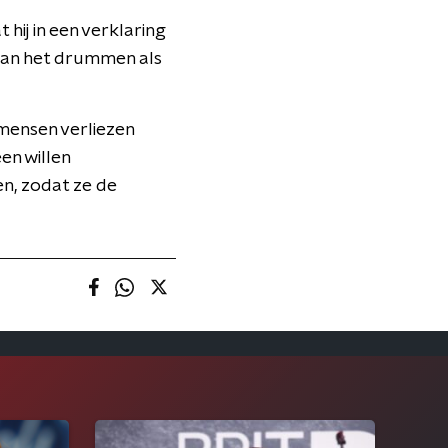
 hij in een verklaring
 van het drummen als
mensen verliezen
en willen
n, zodat ze de