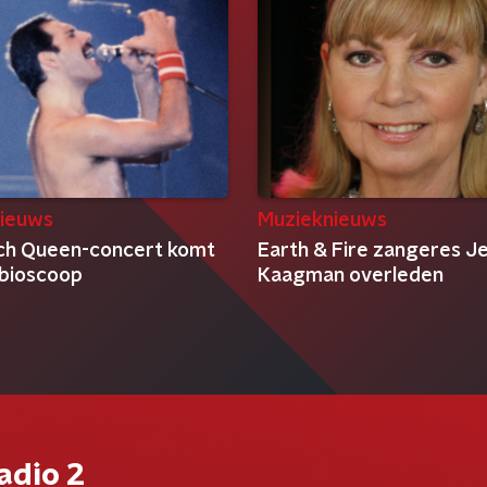
ieuws
Muzieknieuws
sch Queen-concert komt
Earth & Fire zangeres J
 bioscoop
Kaagman overleden
adio 2