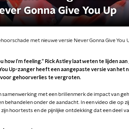
ever Gonna Give You Up
gehoorschade met nieuwe versie Never Gonna Give You 
you how I'm feeling." Rick Astley laat weten te lijden aa
 You Up-zanger heeft een aangepaste versie van he
 voor gehoorverlies te vergroten.
n samenwerking met een brillenmerk de impact van geh
n behandelen onder de aandacht. In een video die op zi
 zijn hoortests en de pijnlijke ontdekking dat een deel v