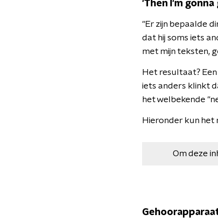
'Then I'm gonna 
"Er zijn bepaalde d
dat hij soms iets 
met mijn teksten, 
Het resultaat? Een 
iets anders klinkt d
het welbekende "ne
Hieronder kun het n
Om deze in
Gehoorapparaa