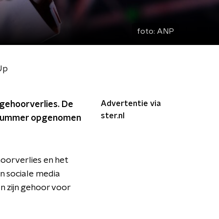
foto:
ANP
Up
Advertentie via
n gehoorverlies. De
ster.nl
t nummer opgenomen
oorverlies en het
jn sociale media
an zijn gehoor voor