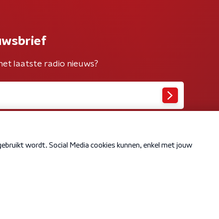
uwsbrief
het laatste radio nieuws?
Cookiebeleid