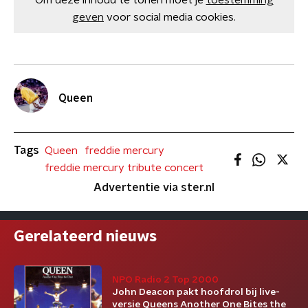
Om deze inhoud te tonen moet je
toestemming
geven
voor social media cookies.
Queen
Tags
Queen
freddie mercury
freddie mercury tribute concert
Advertentie via ster.nl
Gerelateerd nieuws
NPO Radio 2 Top 2000
John Deacon pakt hoofdrol bij live-
versie Queens Another One Bites the