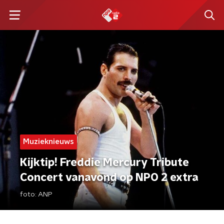
Muzieknieuws
Kijktip! Freddie Mercury Tribute
Concert vanavond op NPO 2 extra
foto:
ANP