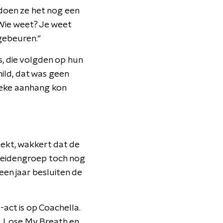
k doen ze het nog een
 Wie weet? Je weet
 gebeuren.”
, die volgden op hun
hild, dat was geen
ieke aanhang kon
eekt, wakkert dat de
 meidengroep toch nog
 een jaar besluiten de
act is op Coachella.
e, Lose My Breath en