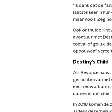
"Ik denk dat de fans
laatste keer in hun
maar nooit. Zeg noo
Ook onthulde Knowl
avontuur met Destin
toeval of geluk, d
opbouwen", vertelt 
Destiny's Child
Als Beyoncé naast 
geruchten van het 
een nieuw album ui
dames er definitie
In 2018 komen de z
Tijdens deze 'mini-