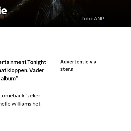
ie
foto:
ANP
Advertentie via
ertainment Tonight
ster.nl
aat kloppen. Vader
 album".
n comeback "zeker
helle Williams het