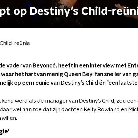
t op Destiny's Child-reün
Child-reünie
e vader van Beyoncé, heeft in een interview met Ent
 waar het hart van menig Queen Bey-fan sneller van g
lijk op een reünie van Destiny's Child én "een laatste
bekend werd als de manager van Destiny’s Child, zou ee
 daar wel aan toe dat zijn dochter, Kelly Rowland en Mic
willen.
gie'