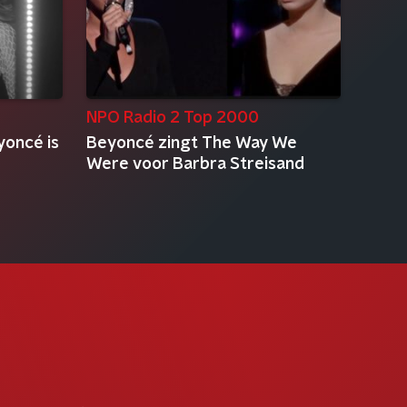
NPO Radio 2 Top 2000
oncé is
Beyoncé zingt The Way We
Were voor Barbra Streisand