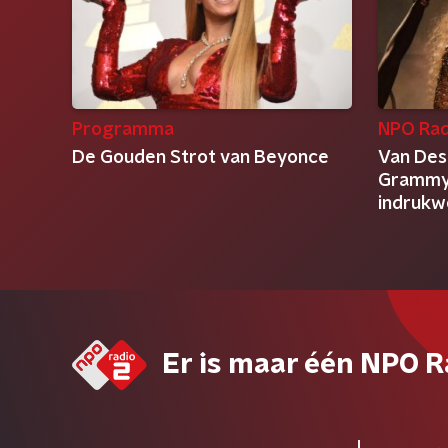
Programma
NPO Rad
De Gouden Strot van Beyonce
Van Dest
Grammy-
indrukw
Er is maar één NPO R