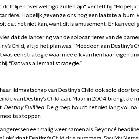
 dolblij en overweldigd zullen zijn", vertelt hij. "Hopelij
 carrière. Hopelijk geven ze ons nog een laatste album.
it dat het niet kan, want dit is amusement. Er kan veel
es dat de lancering van de solocarrières van de dames
y’s Child, altijd het plan was. "Meedoen aan Destiny's C
at was een strategie waarmee elk van hen haar eigen un
hij. "Dat was allemaal strategie."
haar lidmaatschap van Destiny's Child ook solo doorbr
einde van Destiny's Child aan. Maar in 2004 brengt de
t:
Destiny Fulfilled
. De groep houdt het niet lang vol; na
f mee te stoppen.
angeressen eenmalig weer samen als Beyoncé headline-
reünie' zingt Destiny's Child drie nummers: Say My Nam