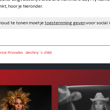
nkt, hoor je hieronder.
houd te tonen moet je
toestemming geven
voor social 
nce Knowles
destiny´s child