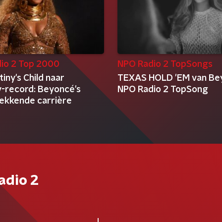
io 2 Top 2000
NPO Radio 2 TopSongs
iny's Child naar
TEXAS HOLD 'EM van Bey
record: Beyoncé's
NPO Radio 2 TopSong
ekkende carrière
adio 2