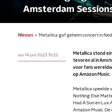
Amsterdam Sessions
Nieuws
Metallica gaf geheim concert in Ne
Metallica stond ei
wo 14 juni 2023
10:22
tevoren al in Ams
voor fans wereldw
op Amazon Music.
Metallica speelde 
Nothing Else Matte
Had A Son en Lux Æ
Amazon Music. De o