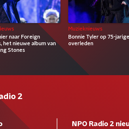
ieuws
Muzieknieuws
hier naar Foreign
Bonnie Tyler op 75-jarige
, het nieuwe album van
overleden
ling Stones
adio 2
o
NPO Radio 2 nie