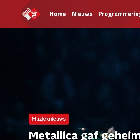
Home
Nieuws
Programmerin
Muzieknieuws
Metallica gaf geheim