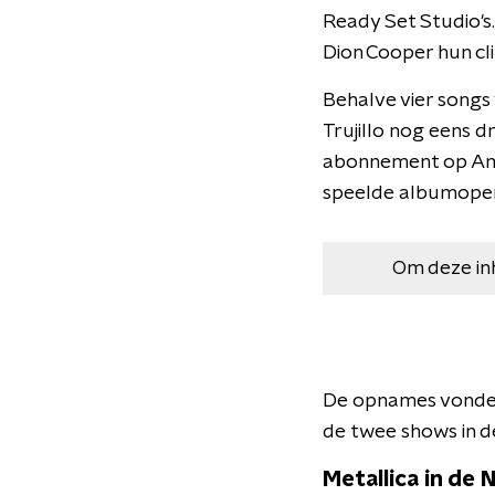
Ready Set Studio's.
Dion Cooper hun cl
Behalve vier songs
Trujillo nog eens d
abonnement op Ama
speelde albumopen
Om deze in
De opnames vonden 
de twee shows in de
Metallica in de