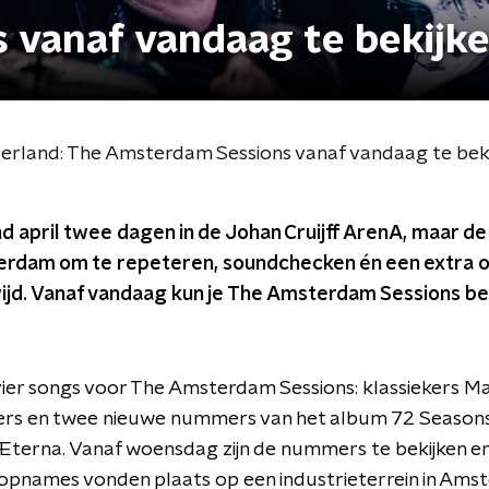
 vanaf vandaag te bekijk
derland: The Amsterdam Sessions vanaf vandaag te bek
nd april twee dagen in de Johan Cruijff ArenA, maar d
terdam om te repeteren, soundchecken én een extra 
ijd. Vanaf vandaag kun je The Amsterdam Sessions bek
vier songs voor The Amsterdam Sessions: klassiekers M
rs en twee nieuwe nummers van het album 72 Seasons,
terna. Vanaf woensdag zijn de nummers te bekijken en 
pnames vonden plaats op een industrieterrein in Amst