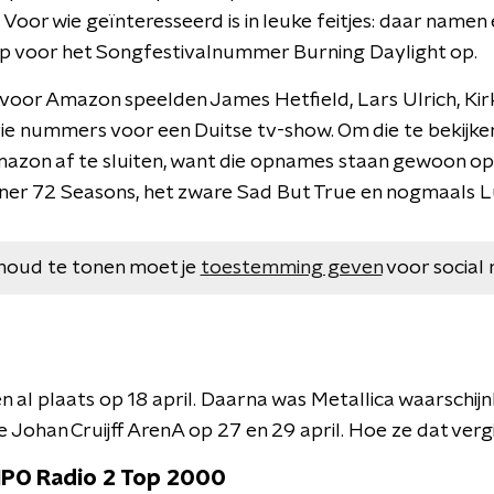
 Voor wie geïnteresseerd is in leuke feitjes: daar namen
ip voor het Songfestivalnummer Burning Daylight op.
 voor Amazon speelden James Hetfield, Lars Ulrich, K
rie nummers voor een Duitse tv-show. Om die te bekijke
zon af te sluiten, want die opnames staan gewoon op
er 72 Seasons, het zware Sad But True en nogmaals 
houd te tonen moet je
toestemming geven
voor social 
al plaats op 18 april. Daarna was Metallica waarschijnl
 Johan Cruijff ArenA op 27 en 29 april. Hoe ze dat vergi
 NPO Radio 2 Top 2000