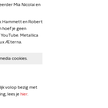
 eerder Mia Nicolai en
irk Hammett en Robert
n hoef je geen
 YouTube. Metallica
Lux Æterna.
media cookies.
ijk volop bezig met
ng, lees je
hier
.