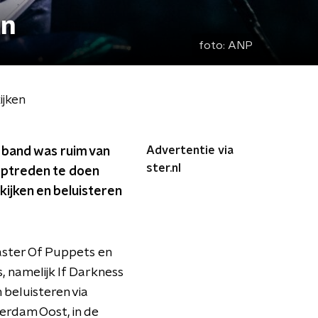
en
foto:
ANP
ijken
Advertentie via
e band was ruim van
ster.nl
optreden te doen
ijken en beluisteren
aster Of Puppets en
 namelijk If Darkness
beluisteren via
erdam Oost, in de