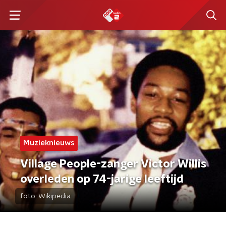
Muzieknieuws
Village People-zanger Victor Willis
overleden op 74-jarige leeftijd
foto:
Wikipedia