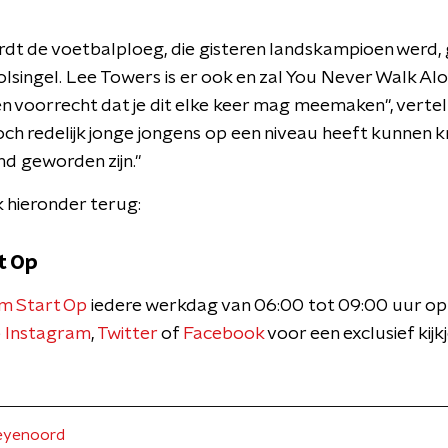
dt de voetbalploeg, die gisteren landskampioen werd,
lsingel. Lee Towers is er ook en zal You Never Walk Alo
een voorrecht dat je dit elke keer mag meemaken", verte
och redelijk jonge jongens op een niveau heeft kunnen k
d geworden zijn."
k hieronder terug:
t Op
m Start Op
iedere werkdag van 06:00 tot 09:00 uur op
p
Instagram
,
Twitter
of
Facebook
voor een exclusief kijk
eyenoord