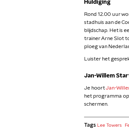
Huldiging
Rond 12.00 uur wor
stadhuis aan de Coo
blijdschap. Het is 
trainer Arne Slot t
ploeg van Nederlan
Luister het gespre
Jan-Willem Star
Je hoort
Jan-Wille
het programma o
schermen.
Tags
Lee Towers
F