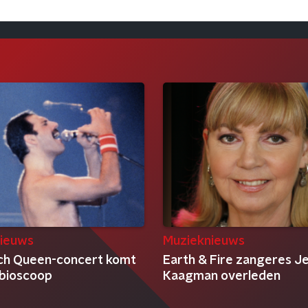
ieuws
Muzieknieuws
sch Queen-concert komt
Earth & Fire zangeres J
 bioscoop
Kaagman overleden