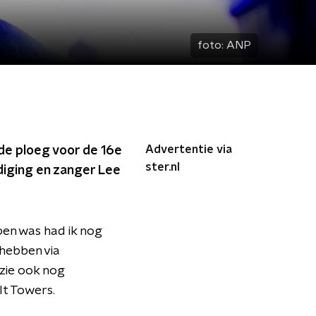
foto:
ANP
Advertentie via
de ploeg voor de 16e
ster.nl
ldiging en zanger Lee
pen was had ik nog
hebben via
 zie ook nog
lt Towers.