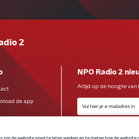
adio 2
o
NPO Radio 2 nie
Altijd op de hoogte van 
act
nload de app