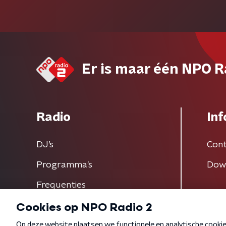
Er is maar één NPO R
Radio
Inf
DJ’s
Cont
Programma's
Dow
Frequenties