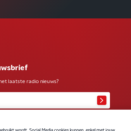
uwsbrief
het laatste radio nieuws?