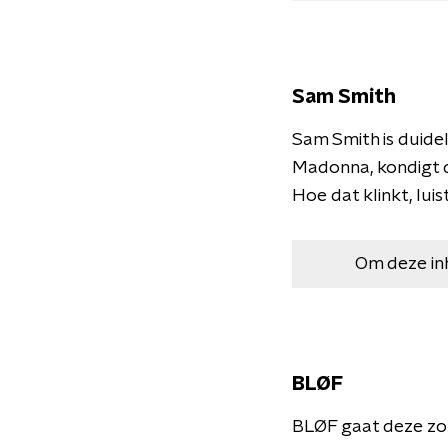
Sam Smith
Sam Smith is duidel
Madonna, kondigt 
Hoe dat klinkt, luis
Om deze in
BLØF
BLØF gaat deze zom