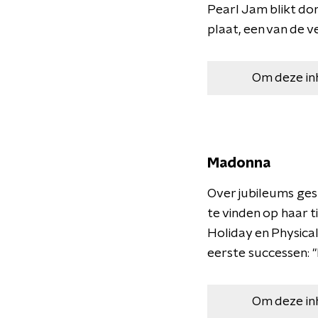
Pearl Jam blikt d
plaat, een van de v
Om deze in
Madonna
Over jubileums ges
te vinden op haar 
Holiday en Physica
eerste successen: "
Om deze in