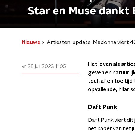
Star en Muse dankt 
Nieuws
Artiesten-update: Madonna viert 4
Het leven als arti
vr 28 juli 2023
11:05
geven en natuurlij
toch af en toe tij
opvallende, hilari
Daft Punk
Daft Punk viert dit
het kader van het 