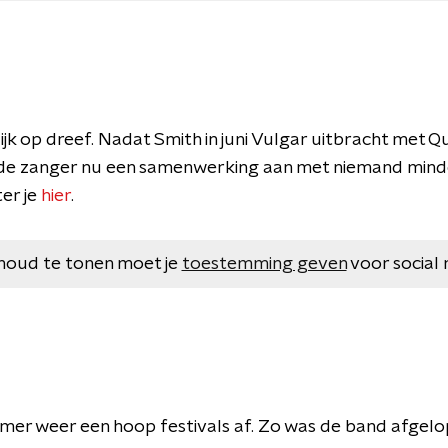
ijk op dreef. Nadat Smith in juni Vulgar uitbracht met 
de zanger nu een samenwerking aan met niemand minder
ter je
hier
.
houd te tonen moet je
toestemming geven
voor social 
er weer een hoop festivals af. Zo was de band afgelo