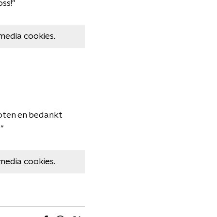
oss!"
media cookies.
oten en bedankt
"
media cookies.