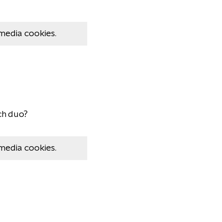
media cookies.
sch duo?
media cookies.