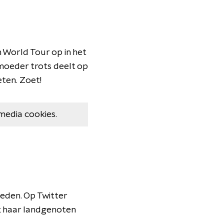
 World Tour op in het
 moeder trots deelt op
eten. Zoet!
media cookies.
leden. Op Twitter
ok haar landgenoten