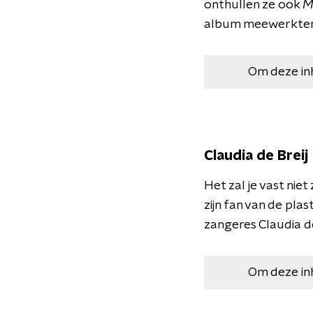
onthullen ze ook
M
album meewerkten. 
Om deze in
Claudia de Breij
Het zal je vast nie
zijn fan van de pla
zangeres Claudia de
Om deze in