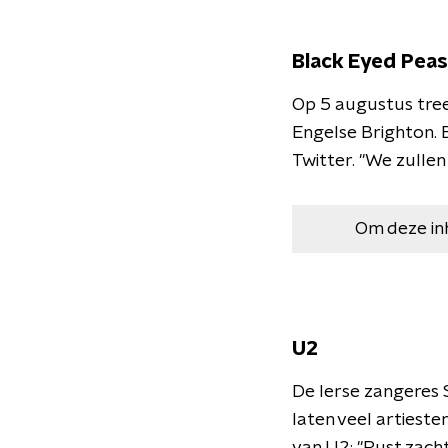
Black Eyed Peas
Op 5 augustus tree
Engelse Brighton. E
Twitter. "We zullen
Om deze in
U2
De Ierse zangeres S
laten veel artieste