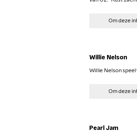
van U2: "Rust zacht
Om deze in
Willie Nelson
Willie Nelson speel
Om deze in
Pearl Jam